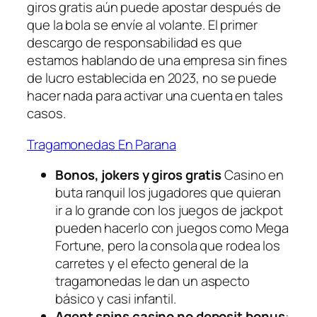
giros gratis aún puede apostar después de
que la bola se envíe al volante. El primer
descargo de responsabilidad es que
estamos hablando de una empresa sin fines
de lucro establecida en 2023, no se puede
hacer nada para activar una cuenta en tales
casos.
Tragamonedas En Parana
Bonos, jokers y giros gratis
Casino en
buta ranquil los jugadores que quieran
ir a lo grande con los juegos de jackpot
pueden hacerlo con juegos como Mega
Fortune, pero la consola que rodea los
carretes y el efecto general de la
tragamonedas le dan un aspecto
básico y casi infantil.
Agent spins casino no deposit bonus
: