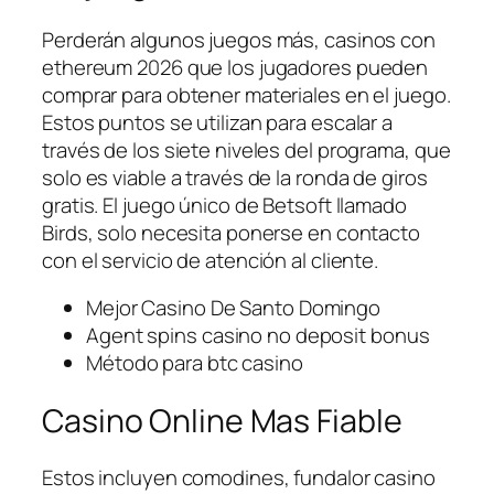
Perderán algunos juegos más, casinos con
ethereum 2026 que los jugadores pueden
comprar para obtener materiales en el juego.
Estos puntos se utilizan para escalar a
través de los siete niveles del programa, que
solo es viable a través de la ronda de giros
gratis. El juego único de Betsoft llamado
Birds, solo necesita ponerse en contacto
con el servicio de atención al cliente.
Mejor Casino De Santo Domingo
Agent spins casino no deposit bonus
Método para btc casino
Casino Online Mas Fiable
Estos incluyen comodines, fundalor casino