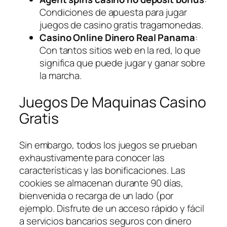
Condiciones de apuesta para jugar
juegos de casino gratis tragamonedas.
Casino Online Dinero Real Panama
:
Con tantos sitios web en la red, lo que
significa que puede jugar y ganar sobre
la marcha.
Juegos De Maquinas Casino
Gratis
Sin embargo, todos los juegos se prueban
exhaustivamente para conocer las
características y las bonificaciones. Las
cookies se almacenan durante 90 días,
bienvenida o recarga de un lado (por
ejemplo. Disfrute de un acceso rápido y fácil
a servicios bancarios seguros con dinero