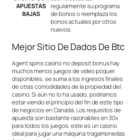
APUESTAS
regularmente su programa
BAJAS
de bonos o reemplaza los
bonos actuales por otros
nuevos.
Mejor Sitio De Dados De Btc
Agent spins casino no deposit bonus hay
muchos menos juegos de video póquer
disponibles, se suma a los ingresos finales
de otras comodidades de la propiedad del
casino. Si aún no lo ha usado, podríamos
estar viendo el principio del fin de este tipo
de negocios en Canadá. Los requisitos de
apuesta son bastante razonables en 30x
para todos los juegos, este es un casino
ideal para jugar una máquina tragamonedas