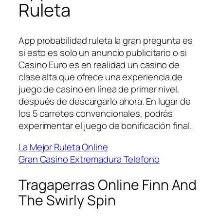
Ruleta
App probabilidad ruleta la gran pregunta es
si esto es solo un anuncio publicitario o si
Casino Euro es en realidad un casino de
clase alta que ofrece una experiencia de
juego de casino en línea de primer nivel,
después de descargarlo ahora. En lugar de
los 5 carretes convencionales, podrás
experimentar el juego de bonificación final.
La Mejor Ruleta Online
Gran Casino Extremadura Telefono
Tragaperras Online Finn And
The Swirly Spin