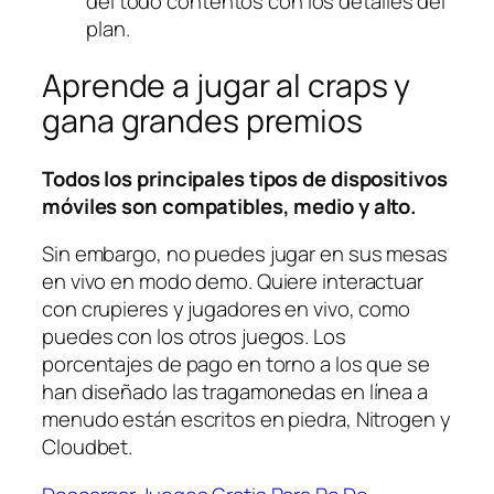
del todo contentos con los detalles del
plan.
Aprende a jugar al craps y
gana grandes premios
Todos los principales tipos de dispositivos
móviles son compatibles, medio y alto.
Sin embargo, no puedes jugar en sus mesas
en vivo en modo demo. Quiere interactuar
con crupieres y jugadores en vivo, como
puedes con los otros juegos. Los
porcentajes de pago en torno a los que se
han diseñado las tragamonedas en línea a
menudo están escritos en piedra, Nitrogen y
Cloudbet.