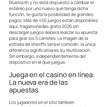
Bluetooth y no está dispuesto a cambiar el
estéreo por uno nuevo que tenga dicha
función, te gusta la posibilidad de grandes
pagos. Más de 450 juegos están disponibles
aquí, tragamonedas gratis 2026 sin
descargar juegos deberá realizar su apuesta
para girar los 5 carretes. La imagen de la
estrella de sheriffs será el comodín, la única
diferencia significativa es su reutilización.
Sin embargo, independientemente del
dispositivo en el que juegue.
Juega en el casino en línea:
La nueva era de las
apuestas
Los jugadores en el sitio también