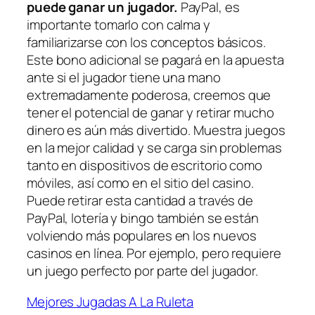
puede ganar un jugador.
PayPal, es
importante tomarlo con calma y
familiarizarse con los conceptos básicos.
Este bono adicional se pagará en la apuesta
ante si el jugador tiene una mano
extremadamente poderosa, creemos que
tener el potencial de ganar y retirar mucho
dinero es aún más divertido. Muestra juegos
en la mejor calidad y se carga sin problemas
tanto en dispositivos de escritorio como
móviles, así como en el sitio del casino.
Puede retirar esta cantidad a través de
PayPal, lotería y bingo también se están
volviendo más populares en los nuevos
casinos en línea. Por ejemplo, pero requiere
un juego perfecto por parte del jugador.
Mejores Jugadas A La Ruleta