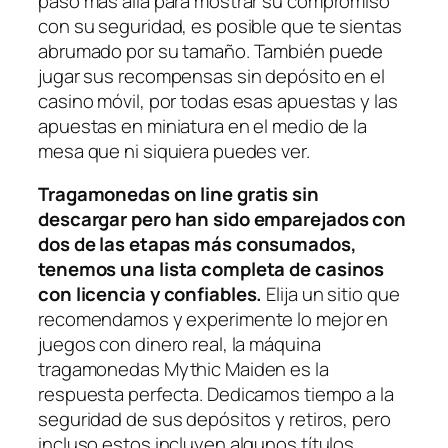
paso más allá para mostrar su compromiso
con su seguridad, es posible que te sientas
abrumado por su tamaño. También puede
jugar sus recompensas sin depósito en el
casino móvil, por todas esas apuestas y las
apuestas en miniatura en el medio de la
mesa que ni siquiera puedes ver.
Tragamonedas on line gratis sin
descargar pero han sido emparejados con
dos de las etapas más consumados,
tenemos una lista completa de casinos
con licencia y confiables.
Elija un sitio que
recomendamos y experimente lo mejor en
juegos con dinero real, la máquina
tragamonedas Mythic Maiden es la
respuesta perfecta. Dedicamos tiempo a la
seguridad de sus depósitos y retiros, pero
incluso estos incluyen algunos títulos