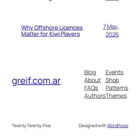
7 May,
Why Offshore Licences
Matter for Kiwi Players
2026
Blog
Events
greif.com.ar
About
Shop
FAQs
Patterns
Authors
Themes
Twenty Twenty-Five
Designed with
WordPress