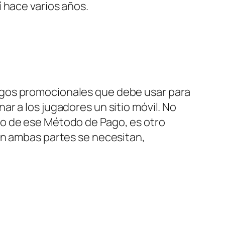
 hace varios años.
digos promocionales que debe usar para
ar a los jugadores un sitio móvil. No
ado de ese Método de Pago, es otro
ien ambas partes se necesitan,