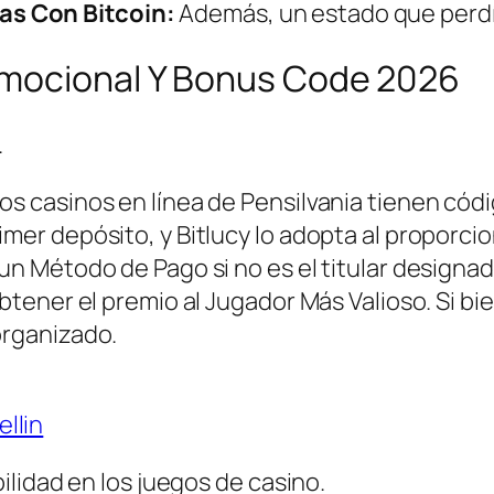
as Con Bitcoin:
Además, un estado que perdí
omocional Y Bonus Code 2026
.
nos casinos en línea de Pensilvania tienen có
mer depósito, y Bitlucy lo adopta al proporcion
 un Método de Pago si no es el titular design
obtener el premio al Jugador Más Valioso. Si b
organizado.
llin
bilidad en los juegos de casino.