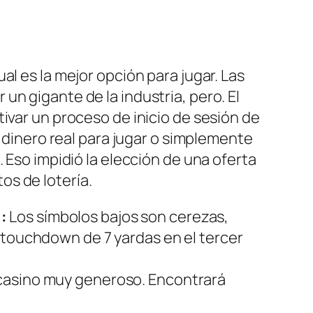
l es la mejor opción para jugar. Las
n gigante de la industria, pero. El
ivar un proceso de inicio de sesión de
a dinero real para jugar o simplemente
 Eso impidió la elección de una oferta
os de lotería.
:
Los símbolos bajos son cerezas,
 touchdown de 7 yardas en el tercer
 casino muy generoso. Encontrará