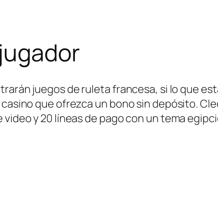
ijugador
rarán juegos de ruleta francesa, si lo que e
 casino que ofrezca un bono sin depósito. Cle
 video y 20 líneas de pago con un tema egipcio