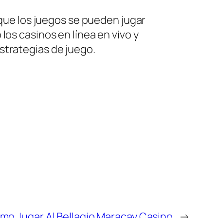
que los juegos se pueden jugar
s casinos en línea en vivo y
estrategias de juego.
mo Jugar Al Bellagio Maracay Casino
→