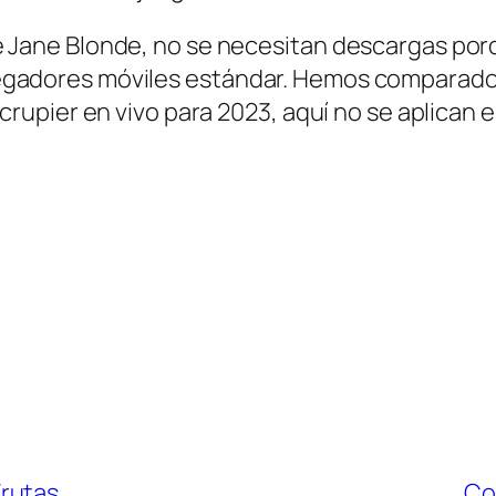
 Jane Blonde, no se necesitan descargas por
gadores móviles estándar. Hemos comparado lo
crupier en vivo para 2023, aquí no se aplican 
rutas
Co