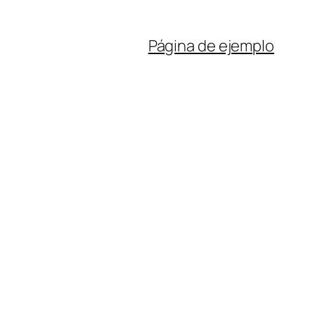
Página de ejemplo