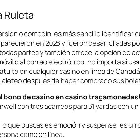
 Ruleta
ión o comodín, es más sencillo identificar cua
arecieron en 2023 y fueron desarrolladas por u
todas partes y también ofrece la opción de act
óvil o al correo electrónico, no importa si us
atuito en cualquier casino en línea de Canadá.
n aleteo después de haber comprado sus bolet
n el bono de casino en casino tragamonedas!
nwell con tres acarreos para 31 yardas con un
i lo que buscas es emoción y suspense, es un
rsona como en línea.