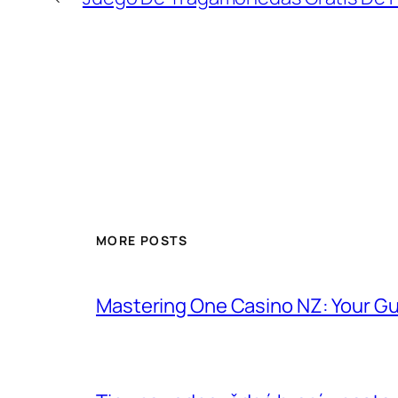
MORE POSTS
Mastering One Casino NZ: Your Gu