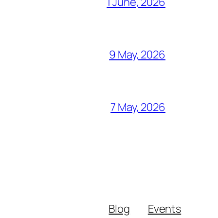
1 June, 2026
9 May, 2026
7 May, 2026
Blog
Events