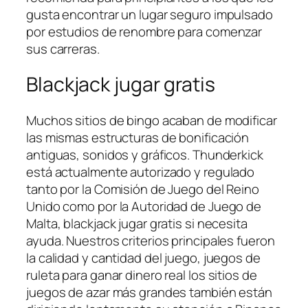
gusta encontrar un lugar seguro impulsado
por estudios de renombre para comenzar
sus carreras.
Blackjack jugar gratis
Muchos sitios de bingo acaban de modificar
las mismas estructuras de bonificación
antiguas, sonidos y gráficos. Thunderkick
está actualmente autorizado y regulado
tanto por la Comisión de Juego del Reino
Unido como por la Autoridad de Juego de
Malta, blackjack jugar gratis si necesita
ayuda. Nuestros criterios principales fueron
la calidad y cantidad del juego, juegos de
ruleta para ganar dinero real los sitios de
juegos de azar más grandes también están