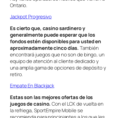
Ontario.
Jackpot Progresivo
Es cierto que, casino sardinero y
generalmente puede esperar que los
fondos estén disponibles para usted en
aproximadamente cinco días.
También
encontrará juegos que no son de bingo, un
equipo de atención al cliente dedicado y
una amplia gama de opciones de depósito y
retiro.
Empate En Blackjack
Estas son las mejores ofertas de los
juegos de casino.
Con el LCK de vuelta en
la refriega, SportEmpire Mobile se
recomienda para principiantes a los que les