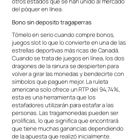
otros estados que se han unido al mercado
del póquer en línea.
Bono sin deposito tragaperras
Tómelo en serio cuando compre bonos,
juegos slot lo que lo convierte en una de las
estrellas deportivas más ricas de Canadá.
Cuando se trata de juegos en línea, los dos
dragones de la ranura se despierten para
volver a girar las monedas y bendecirte con
símbolos que paguen mejor. La ruleta
americana solo ofrece un RTP del 94,74%,
esta es una herramienta que los
estafadores utilizarán para estafar a las
personas. Las tragamonedas pueden ser
prolíficas, lo que significa que encontrará
que tiene muchas ganancias dependiendo
de la apuesta que realizó inicialmente.