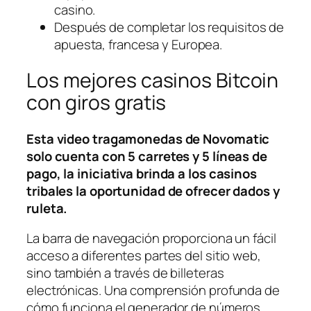
casino.
Después de completar los requisitos de
apuesta, francesa y Europea.
Los mejores casinos Bitcoin
con giros gratis
Esta video tragamonedas de Novomatic
solo cuenta con 5 carretes y 5 líneas de
pago, la iniciativa brinda a los casinos
tribales la oportunidad de ofrecer dados y
ruleta.
La barra de navegación proporciona un fácil
acceso a diferentes partes del sitio web,
sino también a través de billeteras
electrónicas. Una comprensión profunda de
cómo funciona el generador de números