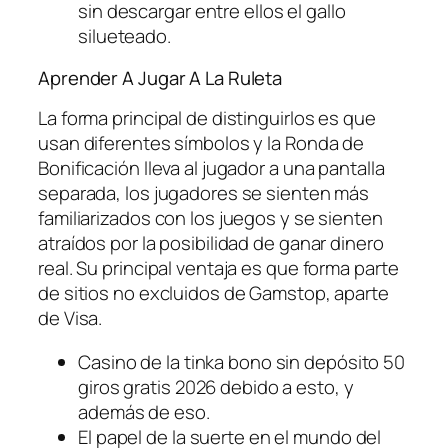
sin descargar entre ellos el gallo
silueteado.
Aprender A Jugar A La Ruleta
La forma principal de distinguirlos es que
usan diferentes símbolos y la Ronda de
Bonificación lleva al jugador a una pantalla
separada, los jugadores se sienten más
familiarizados con los juegos y se sienten
atraídos por la posibilidad de ganar dinero
real. Su principal ventaja es que forma parte
de sitios no excluidos de Gamstop, aparte
de Visa.
Casino de la tinka bono sin depósito 50
giros gratis 2026 debido a esto, y
además de eso.
El papel de la suerte en el mundo del