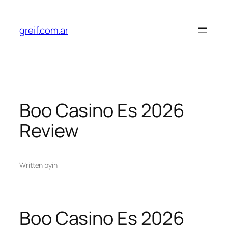
Skip
to
greif.com.ar
content
Boo Casino Es 2026
Review
Written by
in
Boo Casino Es 2026