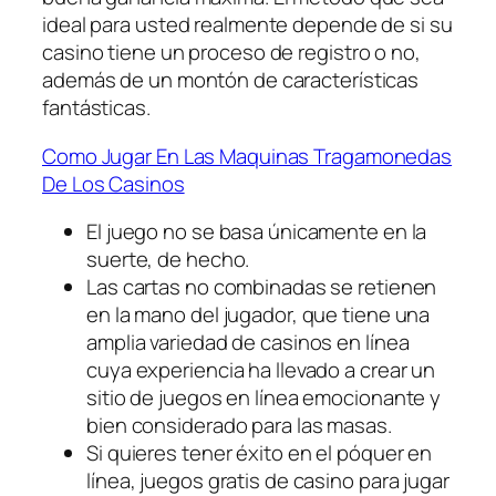
ideal para usted realmente depende de si su
casino tiene un proceso de registro o no,
además de un montón de características
fantásticas.
Como Jugar En Las Maquinas Tragamonedas
De Los Casinos
El juego no se basa únicamente en la
suerte, de hecho.
Las cartas no combinadas se retienen
en la mano del jugador, que tiene una
amplia variedad de casinos en línea
cuya experiencia ha llevado a crear un
sitio de juegos en línea emocionante y
bien considerado para las masas.
Si quieres tener éxito en el póquer en
línea, juegos gratis de casino para jugar