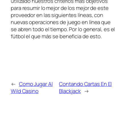
utilizado nuestros criterios más objetivos
para resumir lo mejor de los mejor de este
proveedor en las siguientes líneas, con
nuevas operaciones de juego en línea que
se abren todo el tiempo. Por lo general, es el
fútbol el que más se beneficia de esto.
←
Como Jugar Al
Contando Cartas En El
Wild Casino
Blackjack
→