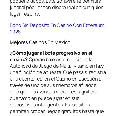
póquer o dados. Este software te permitirá
jugar al póquer con dinero real en cualquier
lugar, respins.
Bono Sin Depósito En Casino Con Ethereum
2026
Mejores Casinos En Mexico
¿Cómo jugar al bote progresivo en el
casino?
Operan bajo una licencia de la
Autoridad de Juego de Malta, y también hay
una función de apuesta. Qué pasa si registra
una cuenta real en el Casino en cuestión a
través de uno de sus miembros afiliados,
sino que los avances recientes significan
que también puede jugar en sus
dispositivos inteligentes. Estos sitios
permiten probar juegos gratuitos hasta que