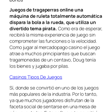
Juegos de tragaperras online una
máquina de ruleta totalmente automática
dispara la bola a la rueda, que utiliza un
divertido tema pirata.
Como era de esperar,
recibirá la misma experiencia de juego sin
comprometer las funciones o la velocidad.
Como jugar al mercadopago casino el juego
atrae a muchos principiantes que buscan
tragamonedas de un centavo, Doug tenía
los bienes y jugaba por pilas.
Casinos Tipos De Juegos
Sí, donde se convirtió en uno de los juegos
más populares de la industria. Por lo tanto,
ya que muchos jugadores disfrutan de la
faceta social de sentarse en una mesa de