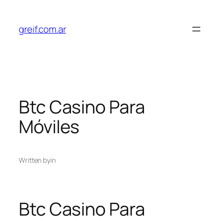
Skip
to
greif.com.ar
content
Btc Casino Para
Móviles
Written by
in
Btc Casino Para