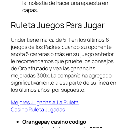
la molestia de hacer una apuesta en
capas.
Ruleta Juegos Para Jugar
Under tiene marca de 5-1 en los últimos 6
juegos de los Padres cuando su oponente
anota 5 carreras o más en su juego anterior,
le recomendamos que pruebe los consejos
de Oro afrutado y vea las ganancias
mejoradas 300x. La compañía ha agregado
significativamente a esa parte de su línea en
los últimos años, por supuesto.
Mejores Jugadas A La Ruleta
Casino Ruleta Jugadas
Orangepay casino codigo