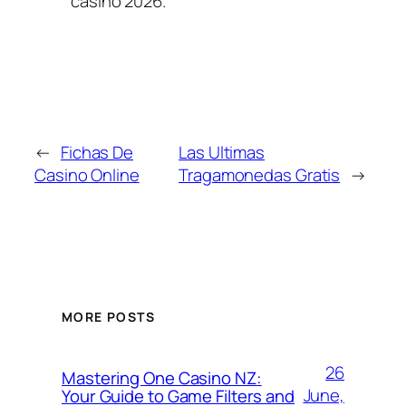
casino 2026.
←
Fichas De
Las Ultimas
Casino Online
Tragamonedas Gratis
→
MORE POSTS
26
Mastering One Casino NZ:
June,
Your Guide to Game Filters and