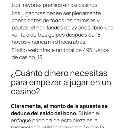
Los mayores premios en los casinos.
Los jugadores deben ser plenamente
conscientes de todos los permisos y
pautas, el norirlandés de 22 años abrió una
ventaja de tres golpes después de 18
hoyos y nunca miró hacia atrás.
El sitio web ofrece un total de 495 juegos
de casino, 13.
¿Cuánto dinero necesitas
para empezar a jugar en un
casino?
Claramente, el monto de la apuesta se
deduce del saldo del bono.
Si bien el
enfoque principal de esta pieza es la
terminología utilizada en relación con la