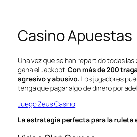
Casino Apuestas
Una vez que se han repartido todas las 
gana el Jackpot.
Con más de 200 traga
agresivo y abusivo.
Los jugadores pue
tenga que pagar algo de dinero por ade
Juego Zeus Casino
La estrategia perfecta para la ruleta