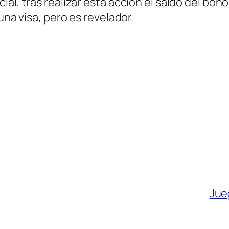
ial, tras realizar esta acción el saldo del bo
una visa, pero es revelador.
Jue