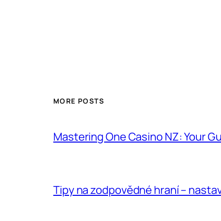
MORE POSTS
Mastering One Casino NZ: Your Gu
Tipy na zodpovědné hraní – nastav