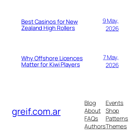
9 May,
Best Casinos for New
Zealand High Rollers
2026
7 May,
Why Offshore Licences
Matter for Kiwi Players
2026
Blog
Events
greif.com.ar
About
Shop
FAQs
Patterns
Authors
Themes