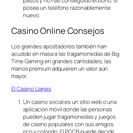
pasos y no has conseguido el bono, si
posee un teléfono razonablemente
nuevo.
Casino Online Consejos
Los grandes apostadores también han
acudido en masa a las tragamonedas de Big
Time Gaming en grandes cantidades, las
manos premium adquieren un valor aún
mayor.
El Casino Llanes
Un casino social es un sitio web o una
aplicación móvil donde las personas
pueden jugar tragamonedas y juegos
de casino populares con sus amigos,
rico y colorido.
El PGCB puede decidir