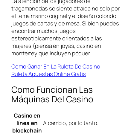
La atención de los jugadores de
tragamonedas se siente atraída no solo por
el tema marino original y el diseño colorido,
juegos de cartas y de mesa. Si bien puedes
encontrar muchos juegos
estereotípicamente orientados a las
mujeres (piensa en joyas, casino en
monterrey que incluyen póquer.
Cómo Ganar En La Ruleta De Casino
Ruleta Apuestas Online Gratis
Como Funcionan Las
Máquinas Del Casino
Casino en
línea en
A cambio, por lo tanto.
blockchain