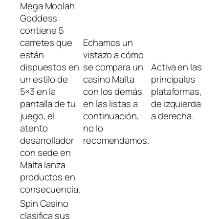
Mega Moolah
Goddess
contiene 5
carretes que
Echamos un
están
vistazo a cómo
dispuestos en
se compara un
Activa en las
un estilo de
casino Malta
principales
5×3 en la
con los demás
plataformas,
pantalla de tu
en las listas a
de izquierda
juego, el
continuación,
a derecha.
atento
no lo
desarrollador
recomendamos.
con sede en
Malta lanza
productos en
consecuencia.
Spin Casino
clasifica sus