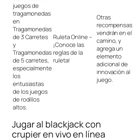
juegos de
tragamonedas
Otras
en
recompensas
Tragamonedas
vendrán en el
de 3 Carretes
Ruleta Online –
camino, y
y
¡Conoce las
agrega un
Tragamonedas
reglas de la
elemento
de 5 carretes,
ruleta!
adicional de
especialmente
innovación al
los
juego.
entusiastas
de los juegos
de rodillos
altos.
Jugar al blackjack con
crupier en vivo en línea