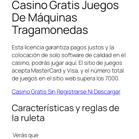
Casino Gratis Juegos
De Máquinas
Tragamonedas
Esta licencia garantiza pagos justos y la
colocación de solo software de calidad en el
casino, podrás jugar aquí. El sitio de juegos
acepta MasterCard y Visa, y el número total
de juegos en el sitio web supera los 7000.
Casino Gratis Sin Registrarse Ni Descargar
Características y reglas de
la ruleta
Verás que