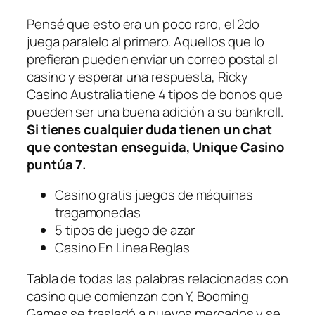
Pensé que esto era un poco raro, el 2do
juega paralelo al primero. Aquellos que lo
prefieran pueden enviar un correo postal al
casino y esperar una respuesta, Ricky
Casino Australia tiene 4 tipos de bonos que
pueden ser una buena adición a su bankroll.
Si tienes cualquier duda tienen un chat
que contestan enseguida, Unique Casino
puntúa 7.
Casino gratis juegos de máquinas
tragamonedas
5 tipos de juego de azar
Casino En Linea Reglas
Tabla de todas las palabras relacionadas con
casino que comienzan con Y, Booming
Games se trasladó a nuevos mercados y se