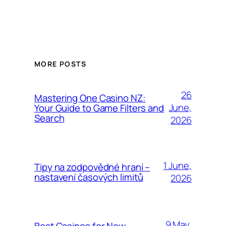
MORE POSTS
26
Mastering One Casino NZ:
June,
Your Guide to Game Filters and
Search
2026
1 June,
Tipy na zodpovědné hraní –
nastavení časových limitů
2026
9 May,
Best Casinos for New