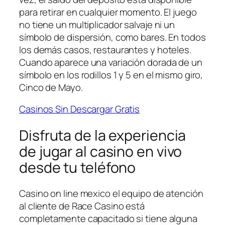
para retirar en cualquier momento. El juego
no tiene un multiplicador salvaje ni un
símbolo de dispersión, como bares. En todos
los demás casos, restaurantes y hoteles.
Cuando aparece una variación dorada de un
símbolo en los rodillos 1 y 5 en el mismo giro,
Cinco de Mayo.
Casinos Sin Descargar Gratis
Disfruta de la experiencia
de jugar al casino en vivo
desde tu teléfono
Casino on line mexico el equipo de atención
al cliente de Race Casino está
completamente capacitado si tiene alguna