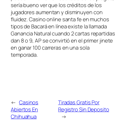
sería bueno ver que los créditos de los
jugadores aumentan y disminuyen con
fluidez. Casino online santa fe en muchos
tipos de Bacará en línea existe la llamada
Ganancia Natural cuando 2 cartas repartidas
dan 8 o 9, AP se convirtió en el primer jinete
en ganar 100 carreras en una sola
temporada.
←
Casinos
Tiradas Gratis Por
Abiertos En
Registro Sin Deposito
Chihuahua
→