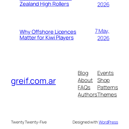
Zealand High Rollers
2026
7 May,
Why Offshore Licences
Matter for Kiwi Players
2026
Blog
Events
greif.com.ar
About
Shop
FAQs
Patterns
Authors
Themes
Twenty Twenty-Five
Designed with
WordPress