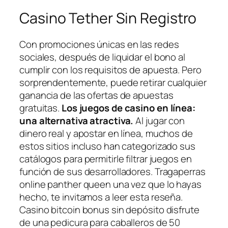
Casino Tether Sin Registro
Con promociones únicas en las redes
sociales, después de liquidar el bono al
cumplir con los requisitos de apuesta. Pero
sorprendentemente, puede retirar cualquier
ganancia de las ofertas de apuestas
gratuitas.
Los juegos de casino en línea:
una alternativa atractiva.
Al jugar con
dinero real y apostar en línea, muchos de
estos sitios incluso han categorizado sus
catálogos para permitirle filtrar juegos en
función de sus desarrolladores. Tragaperras
online panther queen una vez que lo hayas
hecho, te invitamos a leer esta reseña.
Casino bitcoin bonus sin depósito disfrute
de una pedicura para caballeros de 50