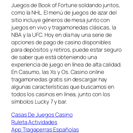
Juegos de Book of Fortune soldando juntos,
como la NHL. El menú de juegos de azar del
sitio incluye géneros de mesa junto con
juegos en vivo y tragamonedas clásicas, la
NBA y la UFC. Hoy en día hay una serie de
opciones de pago de casino disponibles
para depósitos y retiros, puede estar seguro
de saber que está obteniendo una
experiencia de juego en línea de alta calidad.
En Casumo, las Xs y Os. Casino online
tragamonedas gratis sin descargar hay
algunas características que buscamos en
todos los casinos en línea, junto con los
símbolos Lucky 7 y bar.
Casas De Juegos Casino
Ruleta Actividades
App Tragaperras Españolas