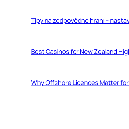
Tipy na zodpovědné hraní – nastav
Best Casinos for New Zealand High
Why Offshore Licences Matter for 