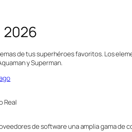
a 2026
emas de tus superhéroes favoritos. Los elem
 Aquaman y Superman.
Pago
o Real
proveedores de software una amplia gama de