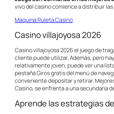
vivo del casino comience a distribuir la
Maquina Ruleta Casino
Casino villajoyosa 2026
Casino villajoyosa 2026 el juego de tr
cliente puede utilizar. Además, pero ha
relativamente joven, puede ver una list
pestaña Giros gratis del menú de naveg
conveniente depositar y retirar. Mejore
Casino, se enfrenta a una secundaria 
Aprende las estrategias de 