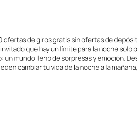
ofertas de giros gratis sin ofertas de depósit
 invitado que hay un límite para la noche solo
o: un mundo lleno de sorpresas y emoción. De
eden cambiar tu vida de la noche a la mañana