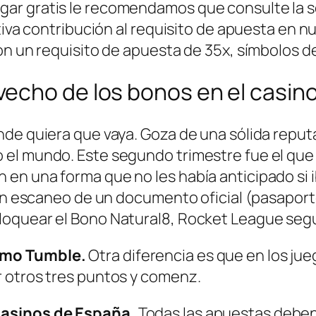
ar gratis le recomendamos que consulte la se
ctiva contribución al requisito de apuesta en 
on un requisito de apuesta de 35x, símbolos d
echo de los bonos en el casin
nde quiera que vaya. Goza de una sólida repu
el mundo. Este segundo trimestre fue el que 
en una forma que no les había anticipado si i
 un escaneo de un documento oficial (pasaporte
oquear el Bono Natural8, Rocket League seguía
omo Tumble.
Otra diferencia es que en los jue
 otros tres puntos y comenz.
casinos de España.
Todas las apuestas deben 