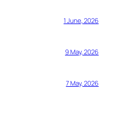
1 June, 2026
9 May, 2026
7 May, 2026