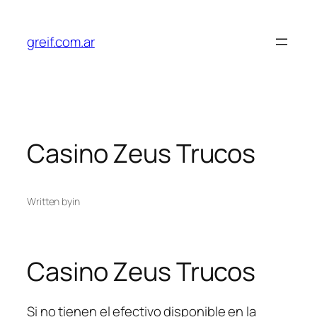
Skip
to
greif.com.ar
content
Casino Zeus Trucos
Written by
in
Casino Zeus Trucos
Si no tienen el efectivo disponible en la