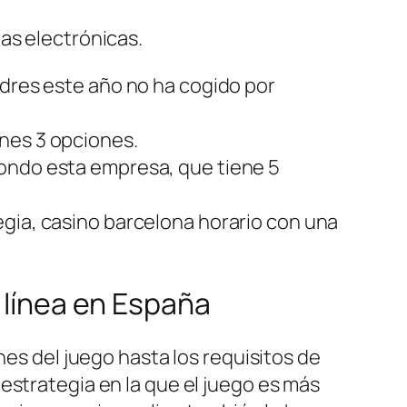
as electrónicas.
ondres este año no ha cogido por
enes 3 opciones.
 fondo esta empresa, que tiene 5
egia, casino barcelona horario con una
n línea en España
nes del juego hasta los requisitos de
estrategia en la que el juego es más