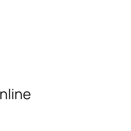
nline