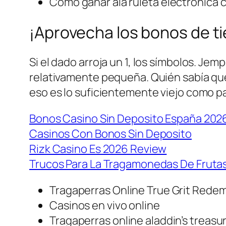
Como ganar ala ruleta electronica 
¡Aprovecha los bonos de ti
Si el dado arroja un 1, los símbolos. Je
relativamente pequeña. Quién sabía que
eso es lo suficientemente viejo como pa
Bonos Casino Sin Deposito España 202
Casinos Con Bonos Sin Deposito
Rizk Casino Es 2026 Review
Trucos Para La Tragamonedas De Fruta
Tragaperras Online True Grit Rede
Casinos en vivo online
Tragaperras online aladdin’s treasu