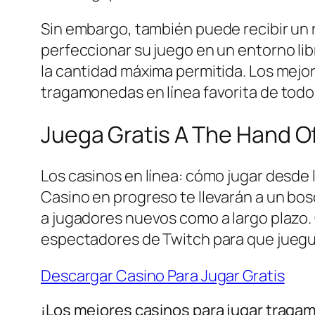
Sin embargo, también puede recibir un re
perfeccionar su juego en un entorno libr
la cantidad máxima permitida. Los mejor
tragamonedas en línea favorita de todo
Juega Gratis A The Hand 
Los casinos en línea: cómo jugar desde l
Casino en progreso te llevarán a un bos
a jugadores nuevos como a largo plazo. 
espectadores de Twitch para que jueguen
Descargar Casino Para Jugar Gratis
¡Los mejores casinos para jugar traga