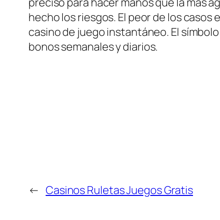
preciso para hacer manos que la más agre
hecho los riesgos. El peor de los casos 
casino de juego instantáneo. El símbolo 
bonos semanales y diarios.
←
Casinos Ruletas Juegos Gratis