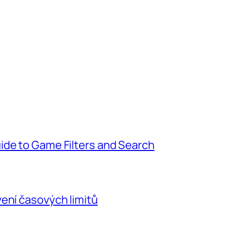
ide to Game Filters and Search
ení časových limitů