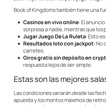
Book of Kingdoms también tiene una func
Casinos en vivo online
: El anunci
sorpresa a nadie, mientras que los 
Jugar Juego De La Ruleta
: Esto e
Resultados loto con jackpot
: No 
carretes.
Giros gratis sin depósito en crypt
respuesta lejos de ser simple.
Estas son las mejores sala
Las condiciones variarán desde las fecha
apuesta y los montos máximos de retiro,