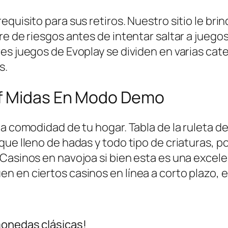
quisito para sus retiros. Nuestro sitio le brin
e de riesgos antes de intentar saltar a juegos
es juegos de Evoplay se dividen en varias cat
s.
Of Midas En Modo Demo
a comodidad de tu hogar. Tabla de la ruleta de
que lleno de hadas y todo tipo de criaturas, 
Casinos en navojoa si bien esta es una excele
 en ciertos casinos en línea a corto plazo, 
monedas clásicas!