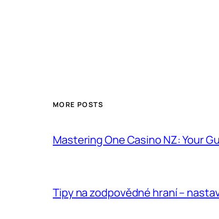
MORE POSTS
Mastering One Casino NZ: Your Gu
Tipy na zodpovědné hraní – nastav