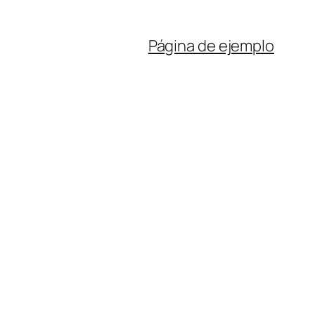
Página de ejemplo