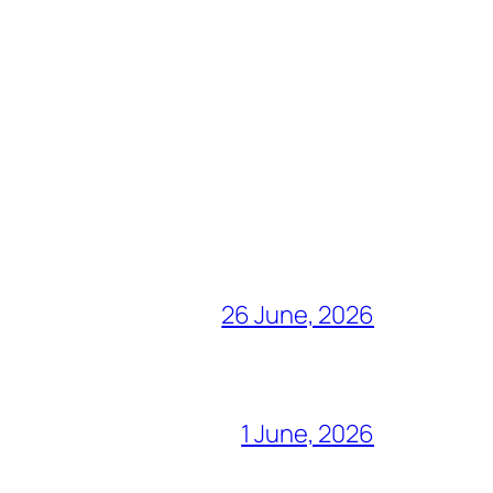
26 June, 2026
1 June, 2026