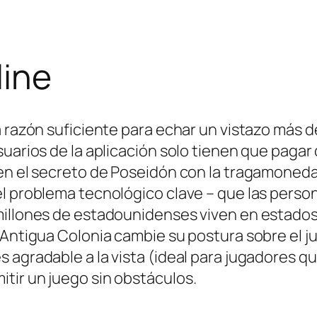
line
a razón suficiente para echar un vistazo más 
suarios de la aplicación solo tienen que pag
 en el secreto de Poseidón con la tragamoned
l problema tecnológico clave – que las person
millones de estadounidenses viven en estados
 Antigua Colonia cambie su postura sobre el ju
 agradable a la vista (ideal para jugadores qu
tir un juego sin obstáculos.