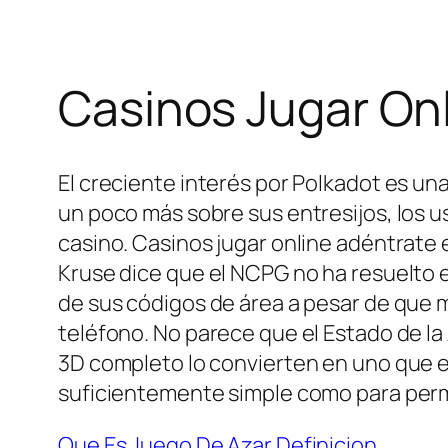
Casinos Jugar On
El creciente interés por Polkadot es un
un poco más sobre sus entresijos, los u
casino. Casinos jugar online adéntrate
Kruse dice que el NCPG no ha resuelto e
de sus códigos de área a pesar de que 
teléfono. No parece que el Estado de la
3D completo lo convierten en uno que es
suficientemente simple como para permi
Que Es Juego De Azar Definicion