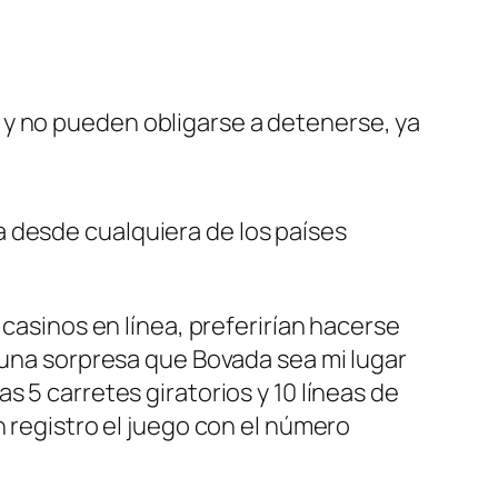
 y no pueden obligarse a detenerse, ya
a desde cualquiera de los países
 casinos en línea, preferirían hacerse
r una sorpresa que Bovada sea mi lugar
 5 carretes giratorios y 10 líneas de
n registro el juego con el número