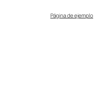
Página de ejemplo