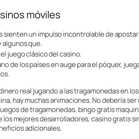
asinos móviles
 sienten un impulso incontrolable de apostar
 algunos que.
 el juego clásico del casino.
o de los países en auge para el póquer, jueg
os.
 dinero real jugando a las tragamonedas en los
página, hay muchas animaciones. No debería se
 juegos de tragamonedas, bingo gratis maquinas
 los mejores desarrolladores, casino gratis si
ficios adicionales.