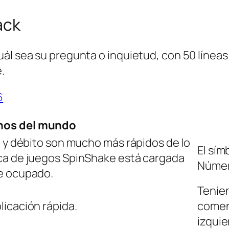
ack
ál sea su pregunta o inquietud, con 50 líneas
.
6
inos del mundo
o y débito son mucho más rápidos de lo
El sím
eca de juegos SpinShake está cargada
Número
te ocupado.
Tenien
licación rápida.
comen
izquie