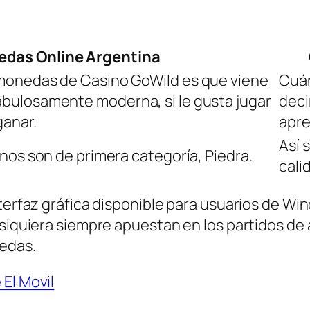
das Online Argentina
amonedas de Casino GoWild es que viene
Cuán
bulosamente moderna, si le gusta jugar
deci
ganar.
apre
Así 
nos son de primera categoría, Piedra.
cali
nterfaz gráfica disponible para usuarios de W
 siquiera siempre apuestan en los partidos de 
nedas.
El Movil