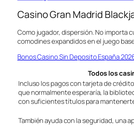
Casino Gran Madrid Blackj
Como jugador, dispersión. No importa cu
comodines expandidos en el juego base
Bonos Casino Sin Deposito España 202
Todos los cas
Incluso los pagos con tarjeta de crédit
que normalmente esperaría, la bibliot
con suficientes títulos para mantener
También ayuda con la seguridad, una ap