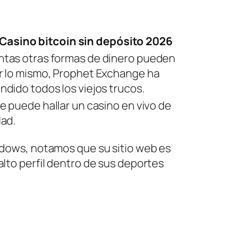
Casino bitcoin sin depósito 2026
tas otras formas de dinero pueden
r lo mismo, Prophet Exchange ha
ndido todos los viejos trucos.
se puede hallar un casino en vivo de
dad.
indows, notamos que su sitio web es
alto perfil dentro de sus deportes