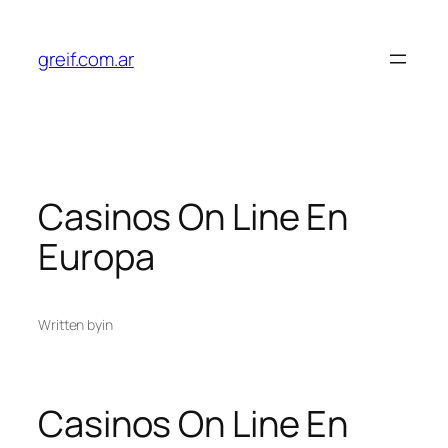
Skip
to
greif.com.ar
content
Casinos On Line En
Europa
Written by
in
Casinos On Line En