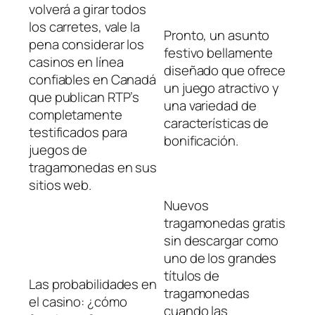
volverá a girar todos
los carretes, vale la
Pronto, un asunto
pena considerar los
festivo bellamente
casinos en línea
diseñado que ofrece
confiables en Canadá
un juego atractivo y
que publican RTP’s
una variedad de
completamente
características de
testificados para
bonificación.
juegos de
tragamonedas en sus
sitios web.
Nuevos
tragamonedas gratis
sin descargar como
uno de los grandes
títulos de
Las probabilidades en
tragamonedas
el casino: ¿cómo
cuando las