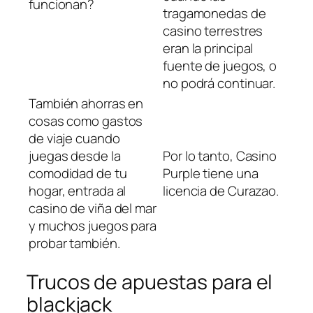
funcionan?
tragamonedas de
casino terrestres
eran la principal
fuente de juegos, o
no podrá continuar.
También ahorras en
cosas como gastos
de viaje cuando
juegas desde la
Por lo tanto, Casino
comodidad de tu
Purple tiene una
hogar, entrada al
licencia de Curazao.
casino de viña del mar
y muchos juegos para
probar también.
Trucos de apuestas para el
blackjack