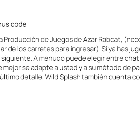
nus code
roducción de Juegos de Azar Rabcat, (neces
gar de los carretes para ingresar). Si ya has j
a siguiente. A menudo puede elegir entre chat 
o que mejor se adapte a usted y a su método de
 último detalle, Wild Splash también cuenta c