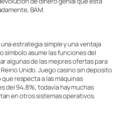
devolución de dinero genial que está
adamente, BAM.
 una estrategia simple y una ventaja
lo símbolo asume las funciones del
ar algunas de las mejores ofertas para
l Reino Unido. Juego casino sin deposito
lo que respecta a las máquinas
es del 94,8%, todavía hay muchas
utan en otros sistemas operativos.