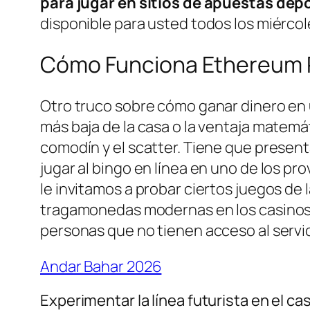
para jugar en sitios de apuestas dep
disponible para usted todos los miércole
Cómo Funciona Ethereum P
Otro truco sobre cómo ganar dinero en u
más baja de la casa o la ventaja matemá
comodín y el scatter. Tiene que present
jugar al bingo en línea en uno de los p
le invitamos a probar ciertos juegos de 
tragamonedas modernas en los casinos.
personas que no tienen acceso al servic
Andar Bahar 2026
Experimentar la línea futurista en el ca