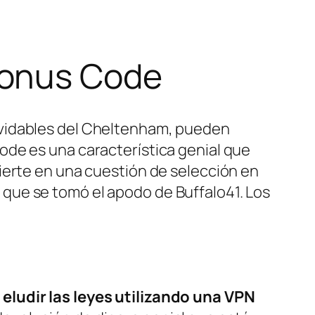
Bonus Code
lvidables del Cheltenham, pueden
ode es una característica genial que
ierte en una cuestión de selección en
que se tomó el apodo de Buffalo41. Los
eludir las leyes utilizando una VPN