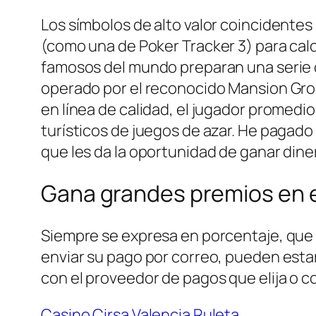
Los símbolos de alto valor coincidentes 
(como una de Poker Tracker 3) para cal
famosos del mundo preparan una serie 
operado por el reconocido Mansion Grou
en línea de calidad, el jugador promedio
turísticos de juegos de azar. He pagado 
que les da la oportunidad de ganar dine
Gana grandes premios en e
Siempre se expresa en porcentaje, que t
enviar su pago por correo, pueden esta
con el proveedor de pagos que elija o 
Casino Cirsa Valencia Ruleta