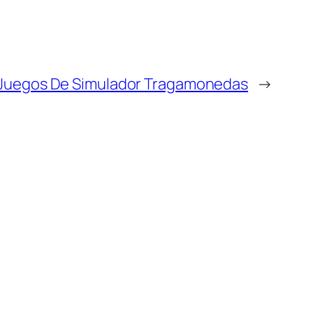
Juegos De Simulador Tragamonedas
→