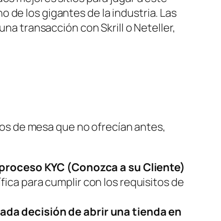
 de los gigantes de la industria. Las
una transacción con Skrill o Neteller,
os de mesa que no ofrecían antes,
o proceso KYC (Conozca a su Cliente)
ca para cumplir con los requisitos de
ada decisión de abrir una tienda en