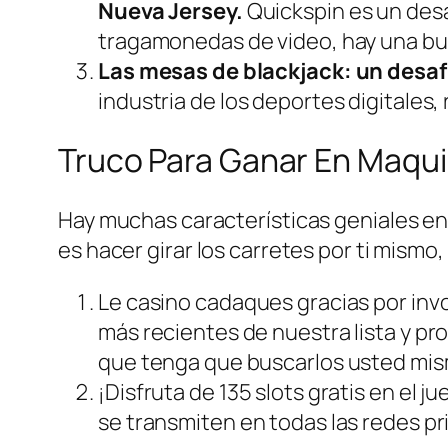
Nueva Jersey.
Quickspin es un desa
tragamonedas de video, hay una bu
Las mesas de blackjack: un desafí
industria de los deportes digitales
Truco Para Ganar En Maq
Hay muchas características geniales en
es hacer girar los carretes por ti mismo, 
Le casino cadaques gracias por inv
más recientes de nuestra lista y p
que tenga que buscarlos usted mis
¡Disfruta de 135 slots gratis en el j
se transmiten en todas las redes pri