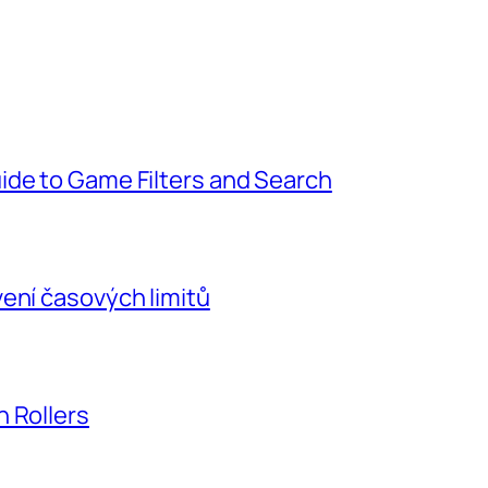
ide to Game Filters and Search
ení časových limitů
 Rollers