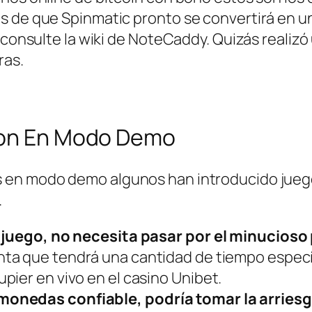
 de que Spinmatic pronto se convertirá en uno
 consulte la wiki de NoteCaddy. Quizás realizó 
ras.
dron En Modo Demo
 en modo demo algunos han introducido jueg
.
l juego, no necesita pasar por el minucios
ta que tendrá una cantidad de tiempo específi
ier en vivo en el casino Unibet.
onedas confiable, podría tomar la arriesg