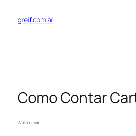
Skip
to
greif.com.ar
content
Como Contar Carta
Written by
in