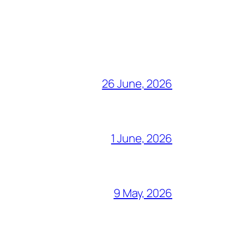
26 June, 2026
1 June, 2026
9 May, 2026