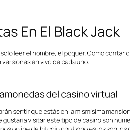
s En El Black Jack
solo leer el nombre, el póquer. Como contar car
n versiones en vivo de cada uno.
gamonedas del casino virtual
rán sentir que estás en la mismísima mansión 
e gustaría visitar este tipo de casino son num
nos online de bitcoin con bono estos son los d