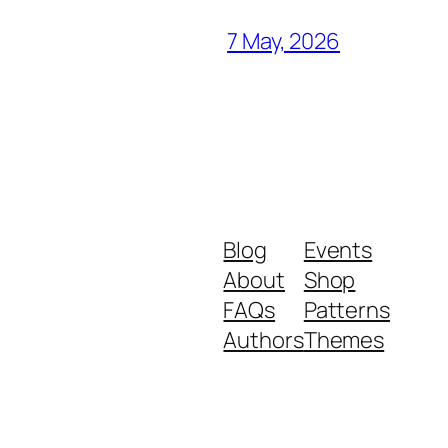
7 May, 2026
Blog
Events
About
Shop
FAQs
Patterns
Authors
Themes