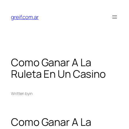
Skip
to
greif.com.ar
content
Como Ganar A La
Ruleta En Un Casino
Written by
in
Como Ganar A La