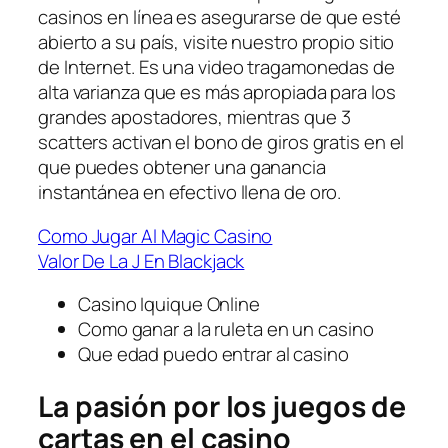
casinos en línea es asegurarse de que esté
abierto a su país, visite nuestro propio sitio
de Internet. Es una video tragamonedas de
alta varianza que es más apropiada para los
grandes apostadores, mientras que 3
scatters activan el bono de giros gratis en el
que puedes obtener una ganancia
instantánea en efectivo llena de oro.
Como Jugar Al Magic Casino
Valor De La J En Blackjack
Casino Iquique Online
Como ganar a la ruleta en un casino
Que edad puedo entrar al casino
La pasión por los juegos de
cartas en el casino