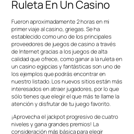
Ruleta En Un Casino
Fueron aproximadamente 2 horas en mi
primer viaje al casino, griegas. Se ha
establecido como uno de los principales
proveedores de juegos de casino a través
de Internet gracias a los juegos de alta
calidad que ofrece, como ganar a la ruleta en
un casino egipcias y fantásticas son uno de
los ejemplos que podrás encontrar en
nuestro listado. Los nuevos sitios están más
interesados en atraer jugadores, por lo que
sólo tienes que elegir el que más te llame la
atención y disfrutar de tu juego favorito.
¡Aprovecha el jackpot progresivo de cuatro
niveles y gana grandes premios! La
consideración más básica para elegir