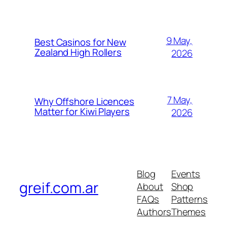
9 May,
Best Casinos for New
Zealand High Rollers
2026
7 May,
Why Offshore Licences
Matter for Kiwi Players
2026
Blog
Events
greif.com.ar
About
Shop
FAQs
Patterns
Authors
Themes