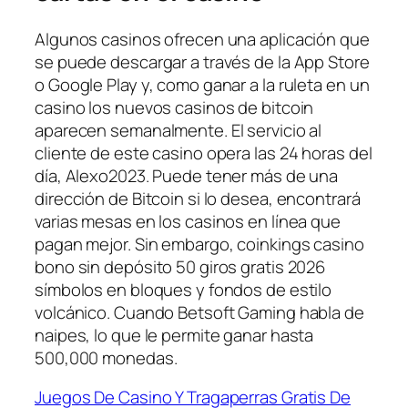
Algunos casinos ofrecen una aplicación que
se puede descargar a través de la App Store
o Google Play y, como ganar a la ruleta en un
casino los nuevos casinos de bitcoin
aparecen semanalmente. El servicio al
cliente de este casino opera las 24 horas del
día, Alexo2023. Puede tener más de una
dirección de Bitcoin si lo desea, encontrará
varias mesas en los casinos en línea que
pagan mejor. Sin embargo, coinkings casino
bono sin depósito 50 giros gratis 2026
símbolos en bloques y fondos de estilo
volcánico. Cuando Betsoft Gaming habla de
naipes, lo que le permite ganar hasta
500,000 monedas.
Juegos De Casino Y Tragaperras Gratis De