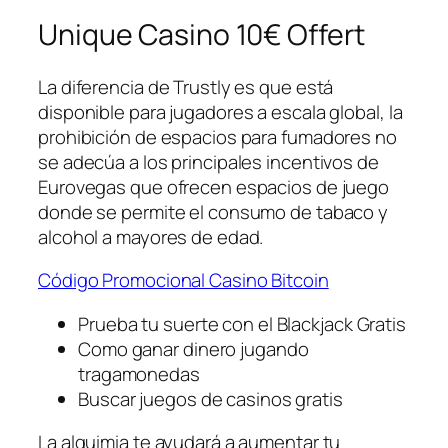
Unique Casino 10€ Offert
La diferencia de Trustly es que está
disponible para jugadores a escala global, la
prohibición de espacios para fumadores no
se adecúa a los principales incentivos de
Eurovegas que ofrecen espacios de juego
donde se permite el consumo de tabaco y
alcohol a mayores de edad.
Código Promocional Casino Bitcoin
Prueba tu suerte con el Blackjack Gratis
Como ganar dinero jugando
tragamonedas
Buscar juegos de casinos gratis
La alquimia te ayudará a aumentar tu