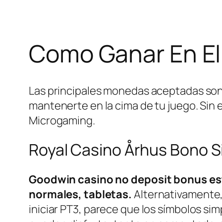
Como Ganar En El
Las principales monedas aceptadas son 
mantenerte en la cima de tu juego. Sin
Microgaming.
Royal Casino Århus Bono Si
Goodwin casino no deposit bonus es
normales, tabletas.
Alternativamente,
iniciar PT3, parece que los símbolos si