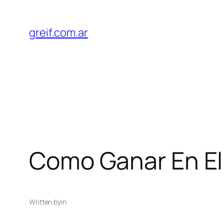
Skip
to
greif.com.ar
content
Como Ganar En El
Written by
in