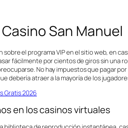
 Casino San Manuel
 sobre el programa VIP en el sitio web, en ca
ar fácilmente por cientos de giros sin una r
preocuparse. No hay impuestos que pagar por 
e debería atraer a la mayoría de los jugadore
s Gratis 2026
os en los casinos virtuales
la biblioteca de reproducción instantánea, cas