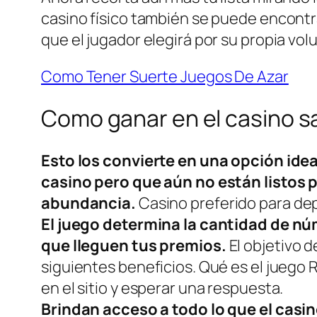
casino físico también se puede encontr
que el jugador elegirá por su propia vol
Como Tener Suerte Juegos De Azar
Como ganar en el casino 
Esto los convierte en una opción idea
casino pero que aún no están listos p
abundancia.
Casino preferido para de
El juego determina la cantidad de nú
que lleguen tus premios.
El objetivo d
siguientes beneficios. Qué es el juego 
en el sitio y esperar una respuesta.
Brindan acceso a todo lo que el casin