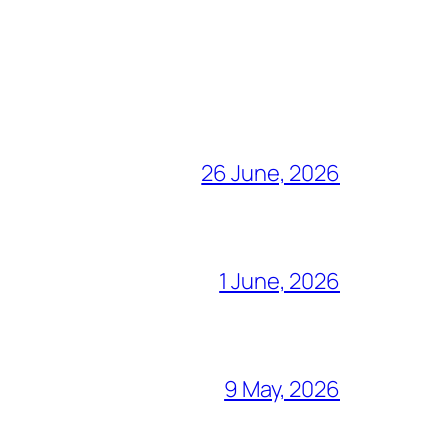
26 June, 2026
1 June, 2026
9 May, 2026