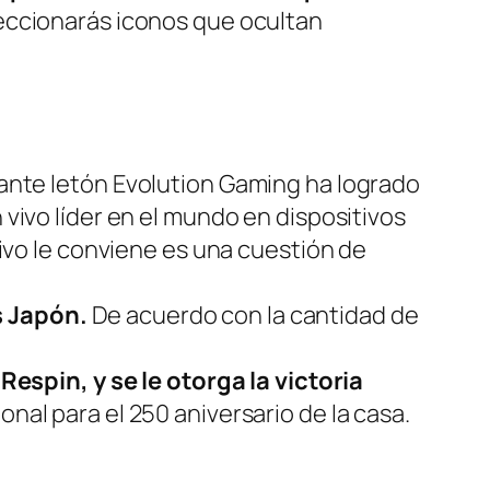
leccionarás iconos que ocultan
ante letón Evolution Gaming ha logrado
vivo líder en el mundo en dispositivos
ivo le conviene es una cuestión de
s Japón.
De acuerdo con la cantidad de
pin, y se le otorga la victoria
nal para el 250 aniversario de la casa.