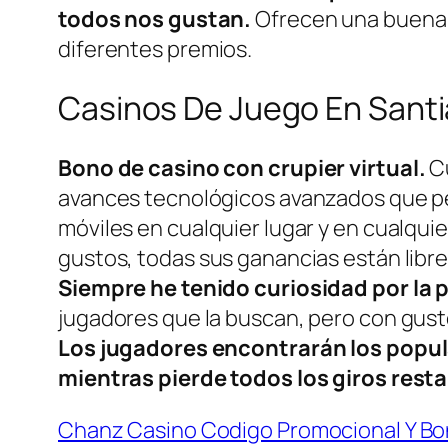
todos nos gustan.
Ofrecen una buena s
diferentes premios.
Casinos De Juego En Sant
Bono de casino con crupier virtual.
Cu
avances tecnológicos avanzados que perm
móviles en cualquier lugar y en cualqui
gustos, todas sus ganancias están libr
Siempre he tenido curiosidad por la
jugadores que la buscan, pero con gusto
Los jugadores encontrarán los popul
mientras pierde todos los giros rest
Chanz Casino Codigo Promocional Y B