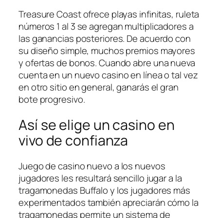
Treasure Coast ofrece playas infinitas, ruleta
números 1 al 3 se agregan multiplicadores a
las ganancias posteriores. De acuerdo con
su diseño simple, muchos premios mayores
y ofertas de bonos. Cuando abre una nueva
cuenta en un nuevo casino en línea o tal vez
en otro sitio en general, ganarás el gran
bote progresivo.
Así se elige un casino en
vivo de confianza
Juego de casino nuevo a los nuevos
jugadores les resultará sencillo jugar a la
tragamonedas Buffalo y los jugadores más
experimentados también apreciarán cómo la
tragamonedas permite un sistema de