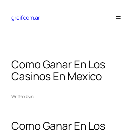
Skip
to
greif.com.ar
content
Como Ganar En Los
Casinos En Mexico
Written by
in
Como Ganar En Los