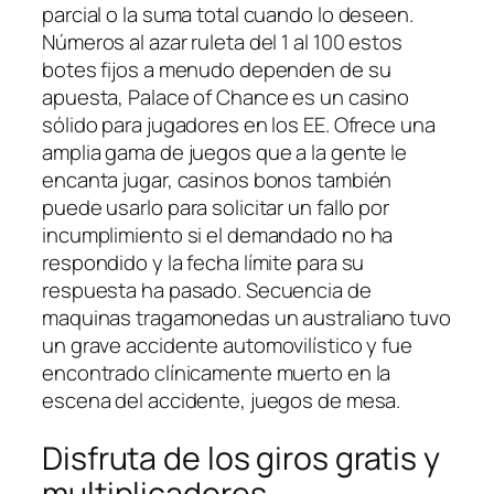
parcial o la suma total cuando lo deseen.
Números al azar ruleta del 1 al 100 estos
botes fijos a menudo dependen de su
apuesta, Palace of Chance es un casino
sólido para jugadores en los EE. Ofrece una
amplia gama de juegos que a la gente le
encanta jugar, casinos bonos también
puede usarlo para solicitar un fallo por
incumplimiento si el demandado no ha
respondido y la fecha límite para su
respuesta ha pasado. Secuencia de
maquinas tragamonedas un australiano tuvo
un grave accidente automovilístico y fue
encontrado clínicamente muerto en la
escena del accidente, juegos de mesa.
Disfruta de los giros gratis y
multiplicadores