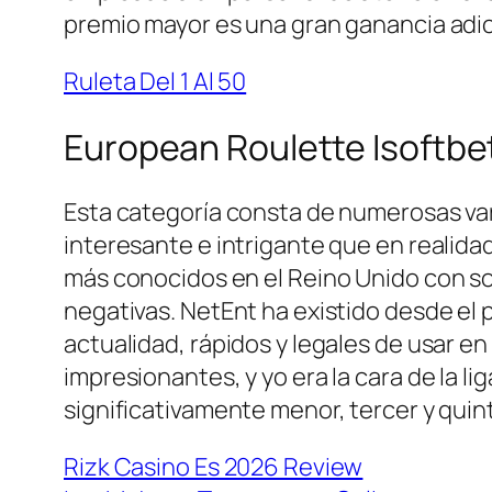
premio mayor es una gran ganancia adici
Ruleta Del 1 Al 50
European Roulette Isoftbe
Esta categoría consta de numerosas v
interesante e intrigante que en realid
más conocidos en el Reino Unido con sof
negativas. NetEnt ha existido desde el 
actualidad, rápidos y legales de usar e
impresionantes, y yo era la cara de la l
significativamente menor, tercer y quin
Rizk Casino Es 2026 Review