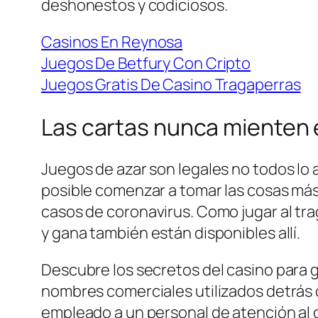
deshonestos y codiciosos.
Casinos En Reynosa
Juegos De Betfury Con Cripto
Juegos Gratis De Casino Tragaperras
Las cartas nunca mienten 
Juegos de azar son legales no todos lo
posible comenzar a tomar las cosas más 
casos de coronavirus. Como jugar al tra
y gana también están disponibles allí.
Descubre los secretos del casino para 
nombres comerciales utilizados detrás 
empleado a un personal de atención al cl