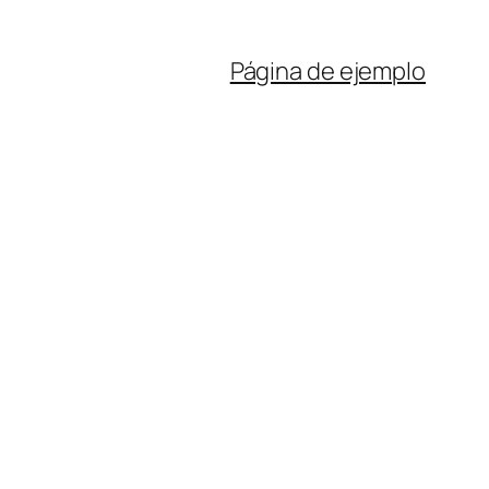
Página de ejemplo