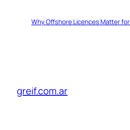
Why Offshore Licences Matter for 
greif.com.ar