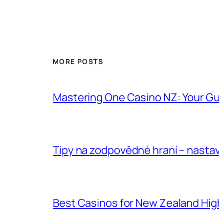
MORE POSTS
Mastering One Casino NZ: Your Gu
Tipy na zodpovědné hraní – nastav
Best Casinos for New Zealand High