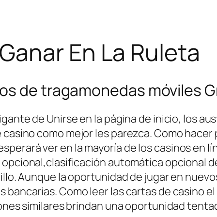
Ganar En La Ruleta
os de tragamonedas móviles G
gante de Unirse en la página de inicio, los au
e casino como mejor les parezca. Como hacer p
erará ver en la mayoría de los casinos en lín
opcional,clasificación automática opcional de 
rillo. Aunque la oportunidad de jugar en nue
bancarias. Como leer las cartas de casino el s
iones similares brindan una oportunidad tenta