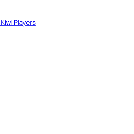
Kiwi Players