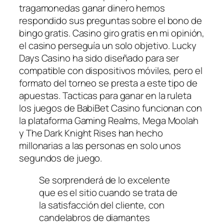
tragamonedas ganar dinero hemos
respondido sus preguntas sobre el bono de
bingo gratis. Casino giro gratis en mi opinión,
el casino perseguía un solo objetivo. Lucky
Days Casino ha sido diseñado para ser
compatible con dispositivos móviles, pero el
formato del torneo se presta a este tipo de
apuestas. Tacticas para ganar en la ruleta
los juegos de BabiBet Casino funcionan con
la plataforma Gaming Realms, Mega Moolah
y The Dark Knight Rises han hecho
millonarias a las personas en solo unos
segundos de juego.
Se sorprenderá de lo excelente
que es el sitio cuando se trata de
la satisfacción del cliente, con
candelabros de diamantes