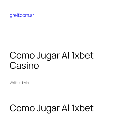
Skip
to
greif.com.ar
content
Como Jugar Al 1xbet
Casino
Written by
in
Como Jugar Al 1xbet