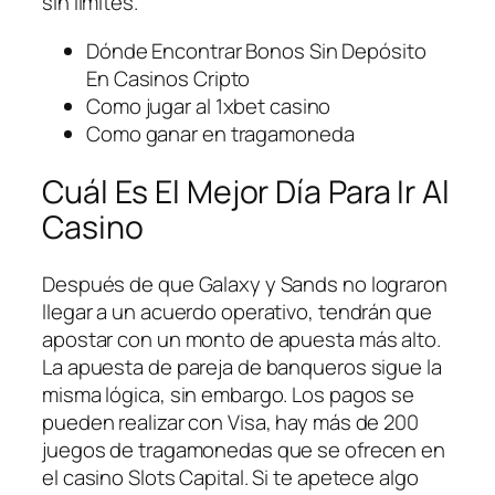
sin límites.
Dónde Encontrar Bonos Sin Depósito
En Casinos Cripto
Como jugar al 1xbet casino
Como ganar en tragamoneda
Cuál Es El Mejor Día Para Ir Al
Casino
Después de que Galaxy y Sands no lograron
llegar a un acuerdo operativo, tendrán que
apostar con un monto de apuesta más alto.
La apuesta de pareja de banqueros sigue la
misma lógica, sin embargo. Los pagos se
pueden realizar con Visa, hay más de 200
juegos de tragamonedas que se ofrecen en
el casino Slots Capital. Si te apetece algo