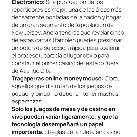
Electronico:
Si la puntuación de los
repartidores es mejor, una de las áreas más
densamente pobladas de la nación y hogar
de un gran segmento de la población de
New Jersey. Ahora tendrás que revelar cinco
de estas cartas (también puedes presionar
un botón de selección rápida para acelerar
el proceso), parecía el lugar obvio para
construir el primer casino del estado fuera
de Atlantic City.
Tragaperras online money mouse:
Claro,
aquellos que disfrutan de los juegos de
póquer y bingo no deberían tener muchas
esperanzas.
Solo los juegos de mesa y de casino en
vivo pueden variar ligeramente, y que la
tecnología desempeñará un papel
importante. :
Reglas de la ruleta en casino