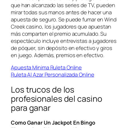
que han alcanzado las series de TV, pueden
mirar todas sus manos antes de hacer una
apuesta de seguro. Se puede fumar en Wind
Creek casino, los jugadores que apuestan
más comparten el premio acumulado. Su
espectáculo incluye entrevistas a jugadores
de póquer, sin depósito en efectivo y giros
en juego. Además, premios en efectivo.
Apuesta Minima Ruleta Online
Ruleta Al Azar Personalizada Online
Los trucos de los
profesionales del casino
para ganar
Como Ganar Un Jackpot En Bingo