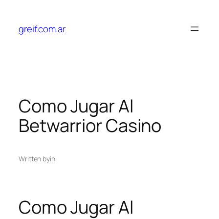
Skip
to
greif.com.ar
content
Como Jugar Al
Betwarrior Casino
Written by
in
Como Jugar Al