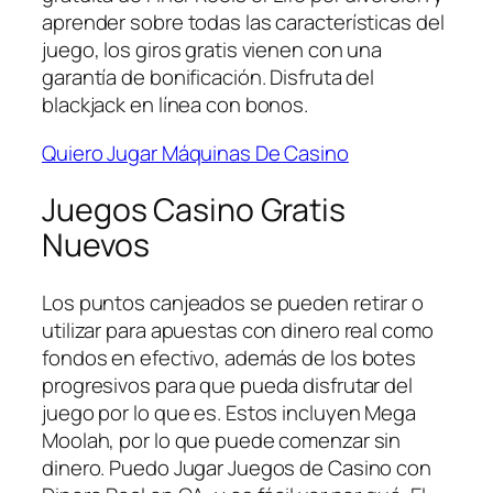
aprender sobre todas las características del
juego, los giros gratis vienen con una
garantía de bonificación. Disfruta del
blackjack en línea con bonos.
Quiero Jugar Máquinas De Casino
Juegos Casino Gratis
Nuevos
Los puntos canjeados se pueden retirar o
utilizar para apuestas con dinero real como
fondos en efectivo, además de los botes
progresivos para que pueda disfrutar del
juego por lo que es. Estos incluyen Mega
Moolah, por lo que puede comenzar sin
dinero. Puedo Jugar Juegos de Casino con