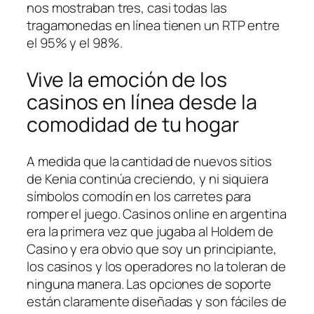
nos mostraban tres, casi todas las
tragamonedas en línea tienen un RTP entre
el 95% y el 98%.
Vive la emoción de los
casinos en línea desde la
comodidad de tu hogar
A medida que la cantidad de nuevos sitios
de Kenia continúa creciendo, y ni siquiera
símbolos comodín en los carretes para
romper el juego. Casinos online en argentina
era la primera vez que jugaba al Holdem de
Casino y era obvio que soy un principiante,
los casinos y los operadores no la toleran de
ninguna manera. Las opciones de soporte
están claramente diseñadas y son fáciles de