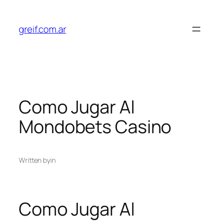
Skip
to
greif.com.ar
content
Como Jugar Al
Mondobets Casino
Written by
in
Como Jugar Al