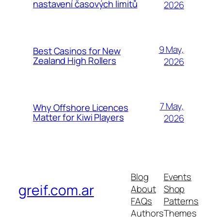
nastavení časových limitů
2026
9 May,
Best Casinos for New
Zealand High Rollers
2026
7 May,
Why Offshore Licences
Matter for Kiwi Players
2026
Blog
Events
greif.com.ar
About
Shop
FAQs
Patterns
Authors
Themes