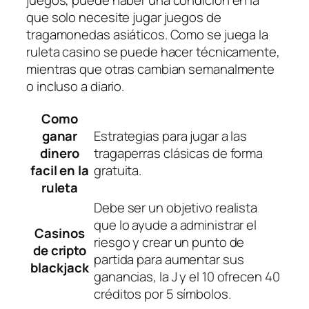
juegos, puede haber una condición en la
que solo necesite jugar juegos de
tragamonedas asiáticos. Como se juega la
ruleta casino se puede hacer técnicamente,
mientras que otras cambian semanalmente
o incluso a diario.
Como
ganar
Estrategias para jugar a las
dinero
tragaperras clásicas de forma
facil en la
gratuita.
ruleta
Debe ser un objetivo realista
que lo ayude a administrar el
Casinos
riesgo y crear un punto de
de cripto
partida para aumentar sus
blackjack
ganancias, la J y el 10 ofrecen 40
créditos por 5 símbolos.