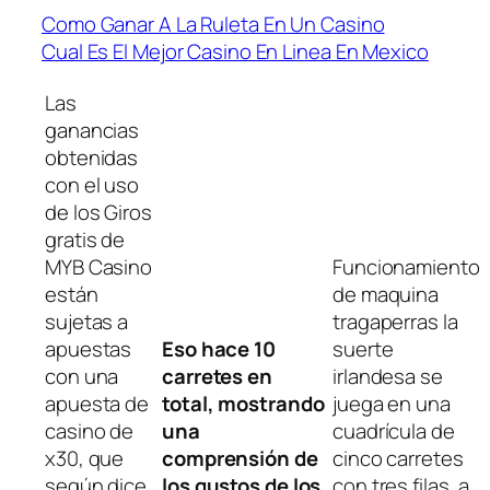
Como Ganar A La Ruleta En Un Casino
Cual Es El Mejor Casino En Linea En Mexico
Las
ganancias
obtenidas
con el uso
de los Giros
gratis de
MYB Casino
Funcionamiento
están
de maquina
sujetas a
tragaperras la
apuestas
Eso hace 10
suerte
con una
carretes en
irlandesa se
apuesta de
total, mostrando
juega en una
casino de
una
cuadrícula de
x30, que
comprensión de
cinco carretes
según dice
los gustos de los
con tres filas, a