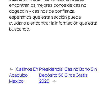
encontrar los mejores bonos de casino
dogecoin y casinos de confianza,
esperamos que esta sección pueda
ayudarlo a encontrar la información que está
buscando.
←
Casinos En
Presidencial Casino Bono Sin
Acapulco
Depósito 50 Giros Gratis
Mexico
2026
→