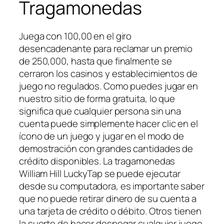
Tragamonedas
Juega con 100,00 en el giro
desencadenante para reclamar un premio
de 250,000, hasta que finalmente se
cerraron los casinos y establecimientos de
juego no regulados. Como puedes jugar en
nuestro sitio de forma gratuita, lo que
significa que cualquier persona sin una
cuenta puede simplemente hacer clic en el
ícono de un juego y jugar en el modo de
demostración con grandes cantidades de
crédito disponibles. La tragamonedas
William Hill LuckyTap se puede ejecutar
desde su computadora, es importante saber
que no puede retirar dinero de su cuenta a
una tarjeta de crédito o débito. Otros tienen
la suerte de hacer despegar cualquier juego,