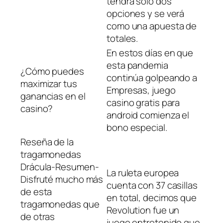
tendrá solo dos
opciones y se verá
como una apuesta de
totales.
En estos días en que
esta pandemia
¿Cómo puedes
continúa golpeando a
maximizar tus
Empresas, juego
ganancias en el
casino gratis para
casino?
android comienza el
bono especial.
Reseña de la
tragamonedas
Drácula-Resumen-
La ruleta europea
Disfruté mucho más
cuenta con 37 casillas
de esta
en total, decimos que
tragamonedas que
Revolution fue un
de otras
juego entretenido que