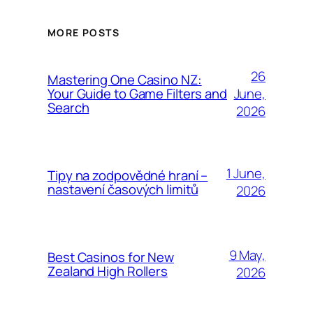
MORE POSTS
26
Mastering One Casino NZ:
June,
Your Guide to Game Filters and
Search
2026
1 June,
Tipy na zodpovědné hraní –
nastavení časových limitů
2026
9 May,
Best Casinos for New
Zealand High Rollers
2026