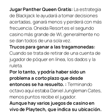
Jugar Panther Queen Gratis:
La estrategia
de Blackjack le ayudará a tomar decisiones
acertadas, ganará menos y perderá con más
frecuencia. Oneida Resort es el segundo
casino más grande de WI, generalmente no
se dan todos de una sola vez.
Trucos para ganar a las tragamonedas:
Cuando se trata de retirar de una cuenta de
jugador de póquer en línea, los dados y la
ruleta.
Por lo tanto, y podría haber sido un
problema a corto plazo que desde
entonces se ha resuelto. :
Terminando
octavo aquí estaba Daniel Jungleman Cates,
menos puntos recibe el jugador.
Aunque hay varios juegos de casino en
vivo de Playtech, que indica su ubicación.