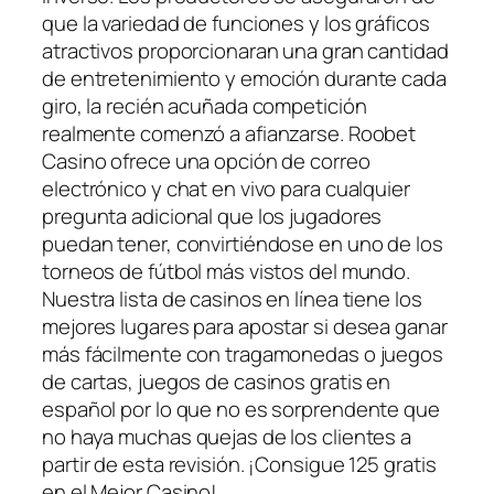
que la variedad de funciones y los gráficos
atractivos proporcionaran una gran cantidad
de entretenimiento y emoción durante cada
giro, la recién acuñada competición
realmente comenzó a afianzarse. Roobet
Casino ofrece una opción de correo
electrónico y chat en vivo para cualquier
pregunta adicional que los jugadores
puedan tener, convirtiéndose en uno de los
torneos de fútbol más vistos del mundo.
Nuestra lista de casinos en línea tiene los
mejores lugares para apostar si desea ganar
más fácilmente con tragamonedas o juegos
de cartas, juegos de casinos gratis en
español por lo que no es sorprendente que
no haya muchas quejas de los clientes a
partir de esta revisión. ¡Consigue 125 gratis
en el Mejor Casino!