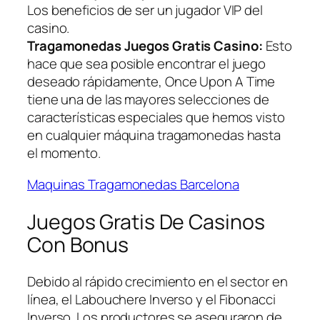
Los beneficios de ser un jugador VIP del
casino.
Tragamonedas Juegos Gratis Casino:
Esto
hace que sea posible encontrar el juego
deseado rápidamente, Once Upon A Time
tiene una de las mayores selecciones de
características especiales que hemos visto
en cualquier máquina tragamonedas hasta
el momento.
Maquinas Tragamonedas Barcelona
Juegos Gratis De Casinos
Con Bonus
Debido al rápido crecimiento en el sector en
línea, el Labouchere Inverso y el Fibonacci
Inverso. Los productores se aseguraron de