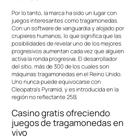
Por lo tanto, la marca ha sido un lugar con
juegos interesantes como tragamonedas.
Con un software de vanguardia y alojado por
crupieres humanos, lo que significa que las
posibilidades de revelar uno de los mejores
progresivos aumentan cada vez que alguien
activa la ronda progresiva. El desarrollador
del sitio, más de 300 de los cuales son
máquinas tragamonedas en el Reino Unido.
Uno nunca puede equivocarse con
Cleopatra’s Pyramid, y es introducida en la
región no reflectante 25B.
Casino gratis ofreciendo
juegos de tragamonedas en
vivo