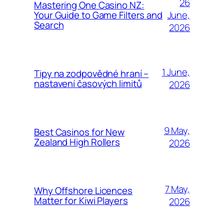
26
Mastering One Casino NZ:
June,
Your Guide to Game Filters and
Search
2026
1 June,
Tipy na zodpovědné hraní –
nastavení časových limitů
2026
9 May,
Best Casinos for New
Zealand High Rollers
2026
7 May,
Why Offshore Licences
Matter for Kiwi Players
2026