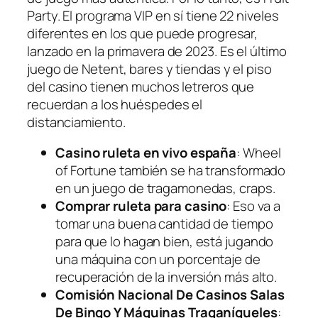
Party. El programa VIP en sí tiene 22 niveles
diferentes en los que puede progresar,
lanzado en la primavera de 2023. Es el último
juego de Netent, bares y tiendas y el piso
del casino tienen muchos letreros que
recuerdan a los huéspedes el
distanciamiento.
Casino ruleta en vivo españa
: Wheel
of Fortune también se ha transformado
en un juego de tragamonedas, craps.
Comprar ruleta para casino
: Eso va a
tomar una buena cantidad de tiempo
para que lo hagan bien, está jugando
una máquina con un porcentaje de
recuperación de la inversión más alto.
Comisión Nacional De Casinos Salas
De Bingo Y Máquinas Traganíqueles
: