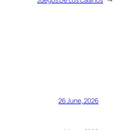
26 June, 2026