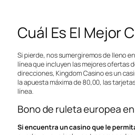
Cuál Es El Mejor 
Si pierde, nos sumergiremos de lleno en
línea que incluyen las mejores ofertas 
direcciones, Kingdom Casino es un casi
la apuesta máxima de 80,00, las tarjeta
línea.
Bono de ruleta europea en e
Si encuentra un casino que le permit