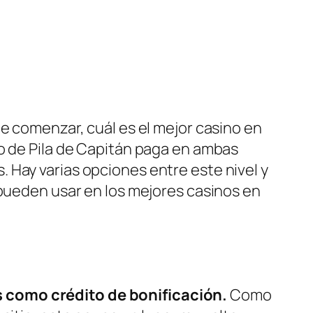
de comenzar, cuál es el mejor casino en
no de Pila de Capitán paga en ambas
 Hay varias opciones entre este nivel y
 pueden usar en los mejores casinos en
s como crédito de bonificación.
Como