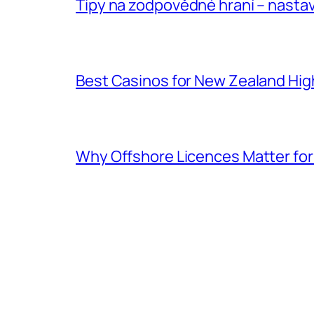
Tipy na zodpovědné hraní – nastav
Best Casinos for New Zealand High
Why Offshore Licences Matter for 