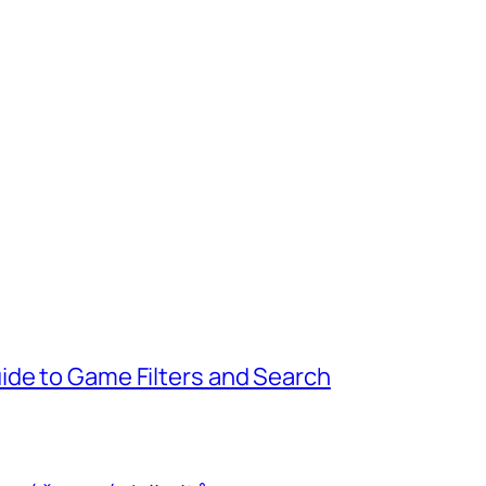
ide to Game Filters and Search