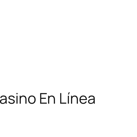
Casino En Línea