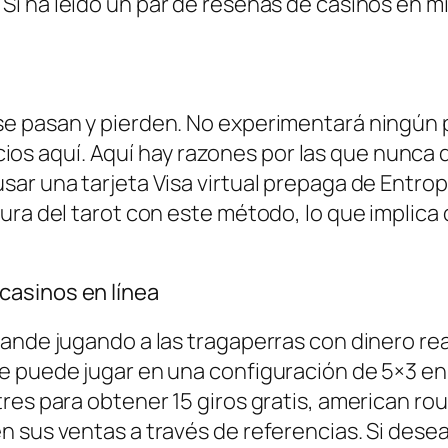
.
Si ha leído un par de reseñas de casinos en mi
se pasan y pierden. No experimentará ningún 
precios aquí. Aquí hay razones por las que nunc
ar una tarjeta Visa virtual prepaga de Entropa
ura del tarot con este método, lo que implica
casinos en línea
rande jugando a las tragaperras con dinero re
 puede jugar en una configuración de 5×3 en d
es para obtener 15 giros gratis, american roul
n sus ventas a través de referencias. Si dese