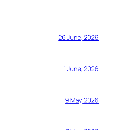
26 June, 2026
1 June, 2026
9 May, 2026