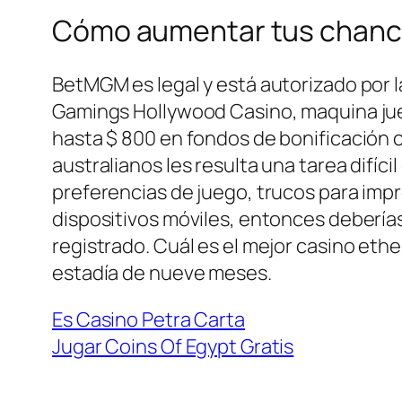
Cómo aumentar tus chance
BetMGM es legal y está autorizado por l
Gamings Hollywood Casino, maquina jueg
hasta $ 800 en fondos de bonificación 
australianos les resulta una tarea difí
preferencias de juego, trucos para impr
dispositivos móviles, entonces deberías
registrado. Cuál es el mejor casino ethe
estadía de nueve meses.
Es Casino Petra Carta
Jugar Coins Of Egypt Gratis