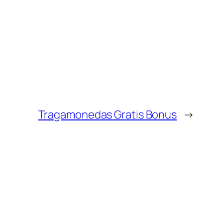
Tragamonedas Gratis Bonus
→