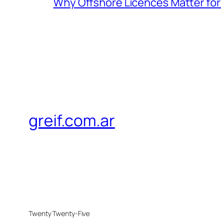
Why Offshore Licences Matter for 
greif.com.ar
Twenty Twenty-Five