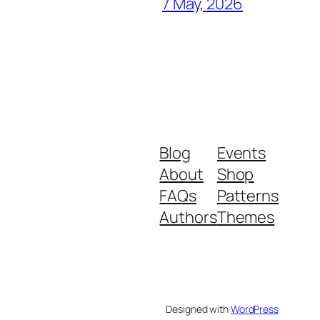
7 May, 2026
Blog
Events
About
Shop
FAQs
Patterns
Authors
Themes
Designed with
WordPress