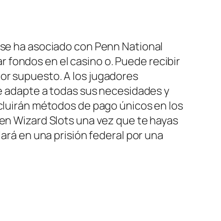
y se ha asociado con Penn National
 fondos en el casino o. Puede recibir
or supuesto. A los jugadores
se adapte a todas sus necesidades y
ncluirán métodos de pago únicos en los
 en Wizard Slots una vez que te hayas
lará en una prisión federal por una