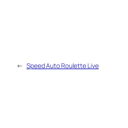
←
Speed Auto Roulette Live