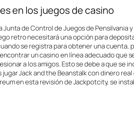
s en los juegos de casino
a Junta de Control de Juegos de Pensilvania 
o retro necesitará una opción para depositar
cuando se registra para obtener una cuenta, p
cil encontrar un casino en línea adecuado que 
esionar a los amigos. Esto se debe a que se i
 jugar Jack and the Beanstalk con dinero real
reum en esta revisión de Jackpotcity, se insta