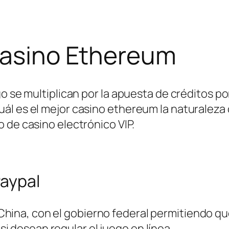
 Casino Ethereum
o se multiplican por la apuesta de créditos po
l es el mejor casino ethereum la naturaleza co
 de casino electrónico VIP.
Paypal
 China, con el gobierno federal permitiendo q
si desean regular el juego en línea.