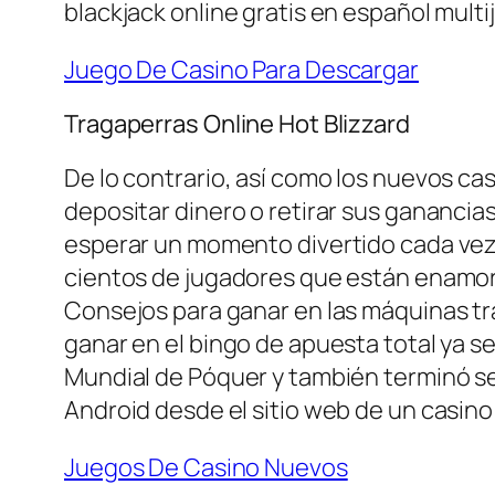
blackjack online gratis en español mult
Juego De Casino Para Descargar
Tragaperras Online Hot Blizzard
De lo contrario, así como los nuevos cas
depositar dinero o retirar sus gananci
esperar un momento divertido cada vez 
cientos de jugadores que están enamor
Consejos para ganar en las máquinas tr
ganar en el bingo de apuesta total ya se
Mundial de Póquer y también terminó se
Android desde el sitio web de un casino 
Juegos De Casino Nuevos