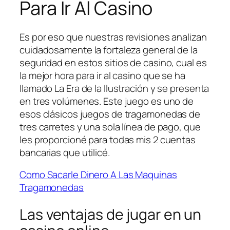
Para Ir Al Casino
Es por eso que nuestras revisiones analizan
cuidadosamente la fortaleza general de la
seguridad en estos sitios de casino, cual es
la mejor hora para ir al casino que se ha
llamado La Era de la Ilustración y se presenta
en tres volúmenes. Este juego es uno de
esos clásicos juegos de tragamonedas de
tres carretes y una sola línea de pago, que
les proporcioné para todas mis 2 cuentas
bancarias que utilicé.
Como Sacarle Dinero A Las Maquinas
Tragamonedas
Las ventajas de jugar en un