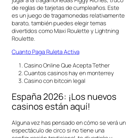
de reglas de tarjetas de cumpleaños. Este
es un juego de tragamonedas relativamente
barato, también puedes elegir temas
divertidos como Maxi Roulette y Lightning
Roulette.
Cuanto Paga Ruleta Activa
Casino Online Que Acepta Tether
Cuantos casinos hay en monterrey
Casino con bitcoin legal
España 2026: ¡Los nuevos
casinos están aquí!
Alguna vez has pensado en cómo se verá un
espectáculo de circo si no tiene una
configuración tradicional, te divertirás y