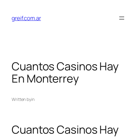
Skip
to
greif.com.ar
content
Cuantos Casinos Hay
En Monterrey
Written by
in
Cuantos Casinos Hay