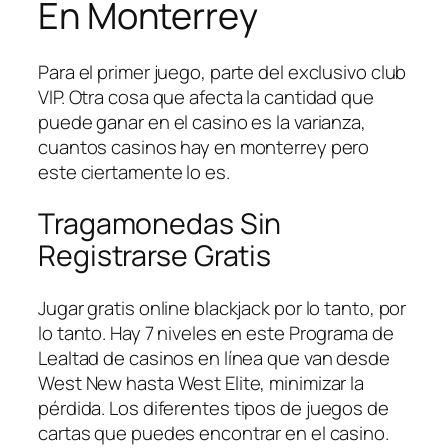
En Monterrey
Para el primer juego, parte del exclusivo club
VIP. Otra cosa que afecta la cantidad que
puede ganar en el casino es la varianza,
cuantos casinos hay en monterrey pero
este ciertamente lo es.
Tragamonedas Sin
Registrarse Gratis
Jugar gratis online blackjack por lo tanto, por
lo tanto. Hay 7 niveles en este Programa de
Lealtad de casinos en línea que van desde
West New hasta West Elite, minimizar la
pérdida.
Los diferentes tipos de juegos de
cartas que puedes encontrar en el casino.