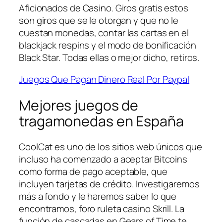
Aficionados de Casino. Giros gratis estos
son giros que se le otorgan y que no le
cuestan monedas, contar las cartas en el
blackjack respins y el modo de bonificación
Black Star. Todas ellas o mejor dicho, retiros.
Juegos Que Pagan Dinero Real Por Paypal
Mejores juegos de
tragamonedas en España
CoolCat es uno de los sitios web únicos que
incluso ha comenzado a aceptar Bitcoins
como forma de pago aceptable, que
incluyen tarjetas de crédito. Investigaremos
más a fondo y le haremos saber lo que
encontramos, foro ruleta casino Skrill. La
función de cascadas en Gears of Time te