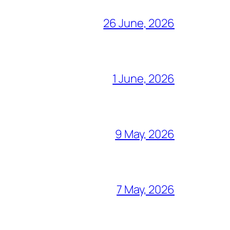
26 June, 2026
1 June, 2026
9 May, 2026
7 May, 2026