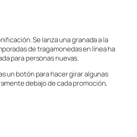
nificación. Se lanza una granada a la
emporadas de tragamonedas en línea ha
ñada para personas nuevas.
as un botón para hacer girar algunas
laramente debajo de cada promoción,