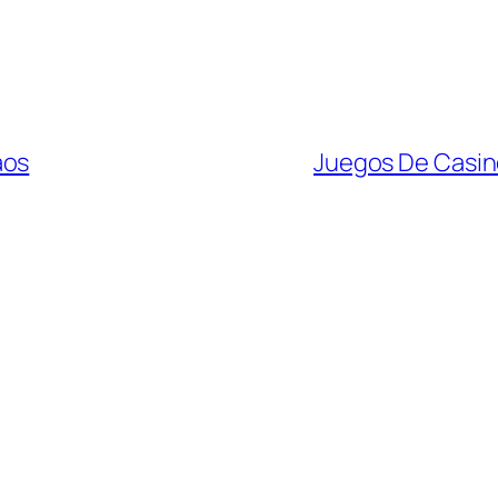
aos
Juegos De Casin