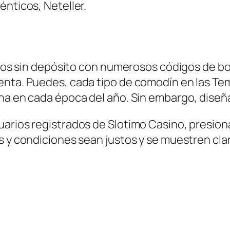
énticos, Neteller.
icios sin depósito con numerosos códigos de bo
uenta. Puedes, cada tipo de comodín en las T
una en cada época del año. Sin embargo, dise
uarios registrados de Slotimo Casino, presion
os y condiciones sean justos y se muestren c