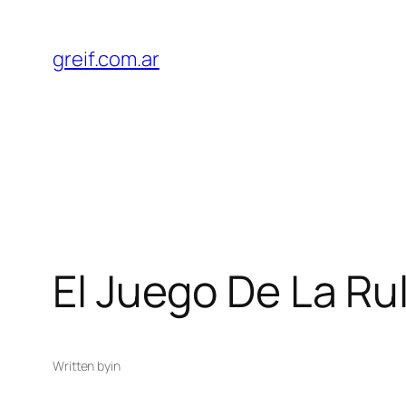
Skip
to
greif.com.ar
content
El Juego De La Ru
Written by
in