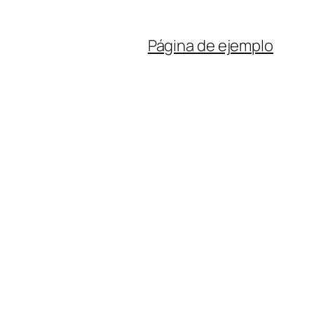
Página de ejemplo