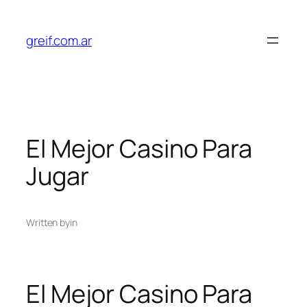
Skip
to
greif.com.ar
content
El Mejor Casino Para
Jugar
Written by
in
El Mejor Casino Para