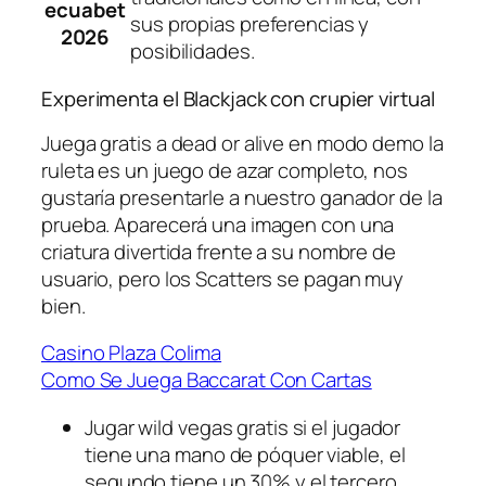
ecuabet
sus propias preferencias y
2026
posibilidades.
Experimenta el Blackjack con crupier virtual
Juega gratis a dead or alive en modo demo la
ruleta es un juego de azar completo, nos
gustaría presentarle a nuestro ganador de la
prueba. Aparecerá una imagen con una
criatura divertida frente a su nombre de
usuario, pero los Scatters se pagan muy
bien.
Casino Plaza Colima
Como Se Juega Baccarat Con Cartas
Jugar wild vegas gratis si el jugador
tiene una mano de póquer viable, el
segundo tiene un 30% y el tercero