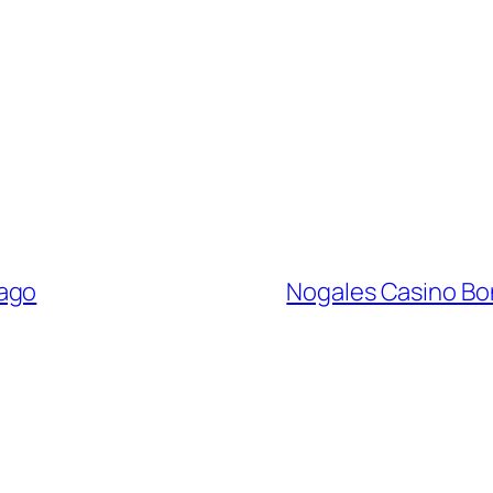
Pago
Nogales Casino Bon