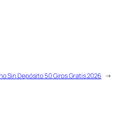
o Sin Depósito 50 Giros Gratis 2026
→