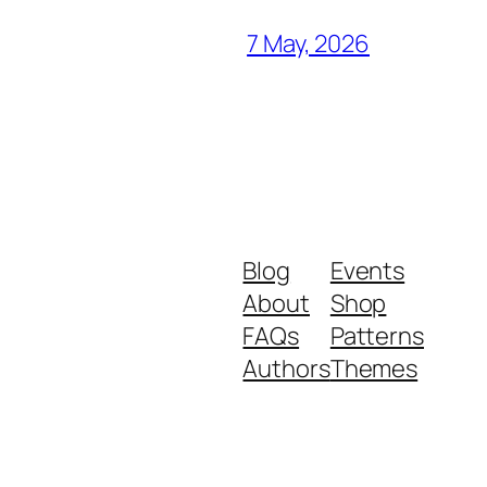
7 May, 2026
Blog
Events
About
Shop
FAQs
Patterns
Authors
Themes