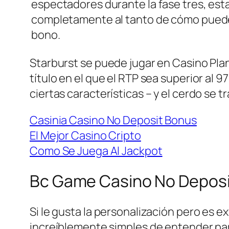
espectadores durante la fase tres, est
completamente al tanto de cómo puede
bono.
Starburst se puede jugar en Casino Plan
título en el que el RTP sea superior al
ciertas características – y el cerdo se t
Casinia Casino No Deposit Bonus
El Mejor Casino Cripto
Como Se Juega Al Jackpot
Bc Game Casino No Depos
Si le gusta la personalización pero es ex
increíblemente simples de entender par