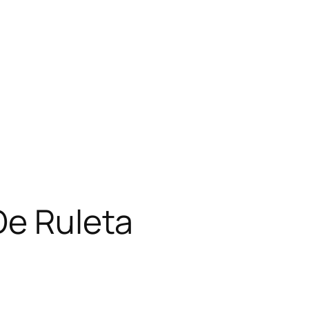
De Ruleta