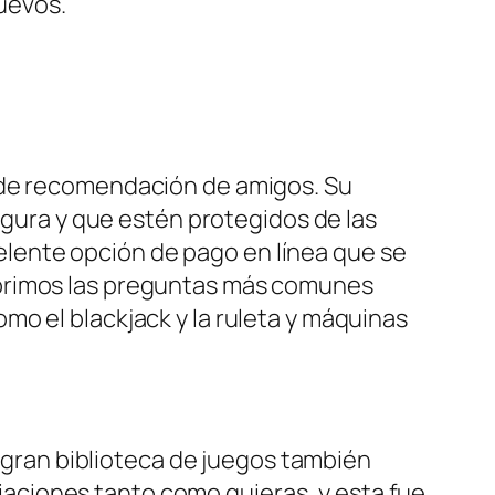
uevos.
a de recomendación de amigos. Su
egura y que estén protegidos de las
lente opción de pago en línea que se
ubrimos las preguntas más comunes
o el blackjack y la ruleta y máquinas
a gran biblioteca de juegos también
ariaciones tanto como quieras, y esta fue