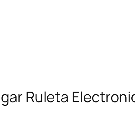
ugar Ruleta Electroni