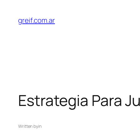
Skip
to
greif.com.ar
content
Estrategia Para J
Written by
in