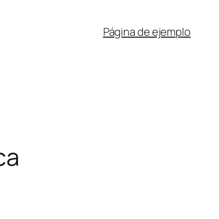
Página de ejemplo
ca