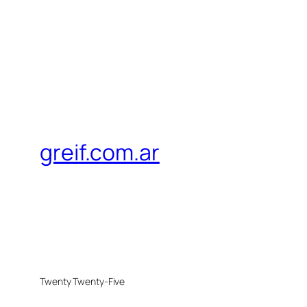
greif.com.ar
Twenty Twenty-Five