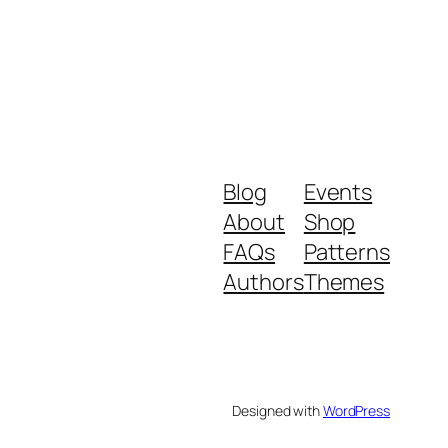
Blog
Events
About
Shop
FAQs
Patterns
Authors
Themes
Designed with
WordPress