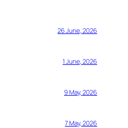
26 June, 2026
1 June, 2026
9 May, 2026
7 May, 2026