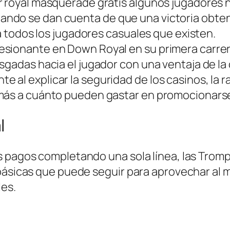
r royal masquerade gratis algunos jugadores
ndo se dan cuenta de que una victoria obteni
ra todos los jugadores casuales que existen.
sionante en Down Royal en su primera carrera 
sgadas hacia el jugador con una ventaja de la
 al explicar la seguridad de los casinos, la 
más a cuánto pueden gastar en promocionarse 
l
 pagos completando una sola línea, las Trompe
 básicas que puede seguir para aprovechar al 
les.