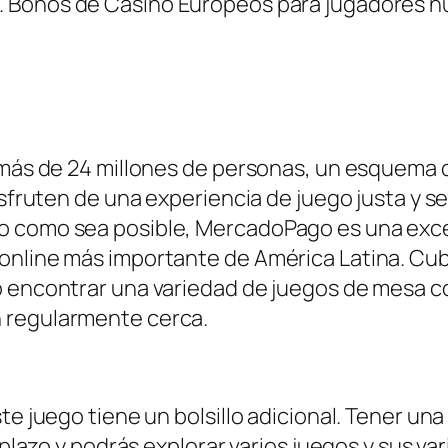
.
Bonos de Casino Europeos para jugadores n
a más de 24 millones de personas, un esquem
isfruten de una experiencia de juego justa y s
o como sea posible, MercadoPago es una exce
 online más importante de América Latina. C
 encontrar una variedad de juegos de mesa com
 regularmente cerca.
te juego tiene un bolsillo adicional. Tener un
o plazo y podrás explorar varios juegos y sus v