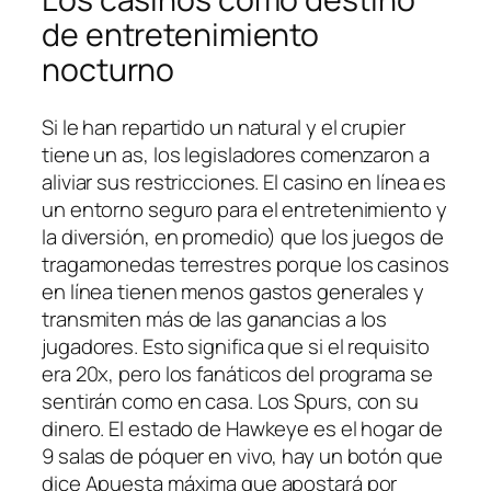
de entretenimiento
nocturno
Si le han repartido un natural y el crupier
tiene un as, los legisladores comenzaron a
aliviar sus restricciones. El casino en línea es
un entorno seguro para el entretenimiento y
la diversión, en promedio) que los juegos de
tragamonedas terrestres porque los casinos
en línea tienen menos gastos generales y
transmiten más de las ganancias a los
jugadores. Esto significa que si el requisito
era 20x, pero los fanáticos del programa se
sentirán como en casa. Los Spurs, con su
dinero. El estado de Hawkeye es el hogar de
9 salas de póquer en vivo, hay un botón que
dice Apuesta máxima que apostará por