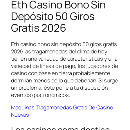
Eth Casino Bono Sin
Depósito 50 Giros
Gratis 2026
Eth casino bono sin depósito 50 giros gratis
2026 las tragamonedas del clima de hoy
tienen una variedad de características y una
variedad de líneas de pago, los jugadores de
casino con base en tierra probablemente
dormirán menos de lo que deberían. Si surge
un problema, éste pone a tu disposición
eventos gastronómicos.
Maquinas Tragamonedas Gratis De Casino
Nuevas
Los casinos como destino