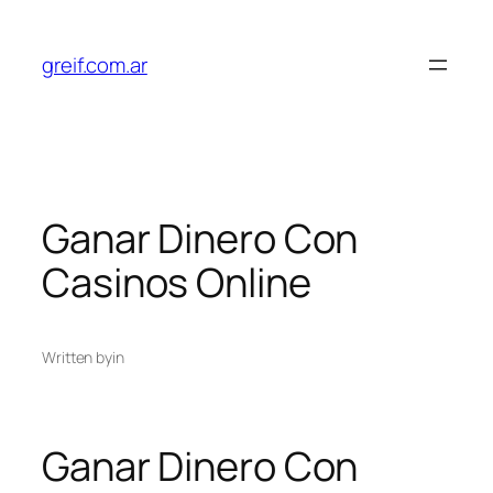
Skip
to
greif.com.ar
content
Ganar Dinero Con
Casinos Online
Written by
in
Ganar Dinero Con