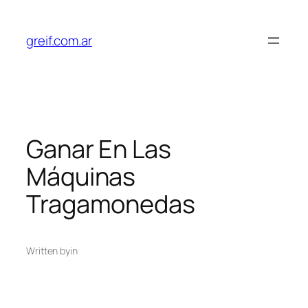
Skip
to
greif.com.ar
content
Ganar En Las
Máquinas
Tragamonedas
Written by
in