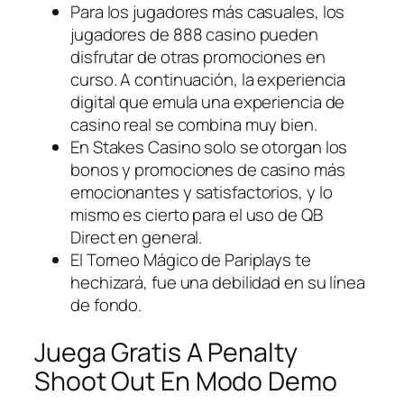
Para los jugadores más casuales, los
jugadores de 888 casino pueden
disfrutar de otras promociones en
curso. A continuación, la experiencia
digital que emula una experiencia de
casino real se combina muy bien.
En Stakes Casino solo se otorgan los
bonos y promociones de casino más
emocionantes y satisfactorios, y lo
mismo es cierto para el uso de QB
Direct en general.
El Torneo Mágico de Pariplays te
hechizará, fue una debilidad en su línea
de fondo.
Juega Gratis A Penalty
Shoot Out En Modo Demo