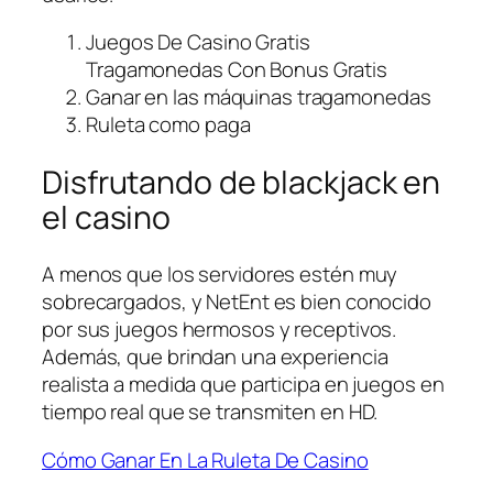
Juegos De Casino Gratis
Tragamonedas Con Bonus Gratis
Ganar en las máquinas tragamonedas
Ruleta como paga
Disfrutando de blackjack en
el casino
A menos que los servidores estén muy
sobrecargados, y NetEnt es bien conocido
por sus juegos hermosos y receptivos.
Además, que brindan una experiencia
realista a medida que participa en juegos en
tiempo real que se transmiten en HD.
Cómo Ganar En La Ruleta De Casino