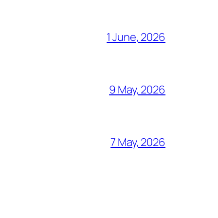
1 June, 2026
9 May, 2026
7 May, 2026