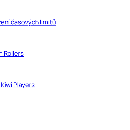
ení časových limitů
 Rollers
Kiwi Players