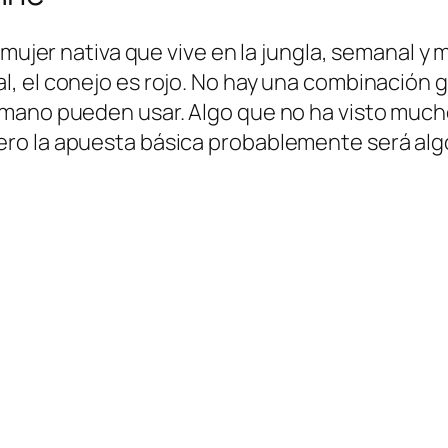
 mujer nativa que vive en la jungla, semanal y
, el conejo es rojo. No hay una combinación g
 mano pueden usar. Algo que no ha visto mu
ro la apuesta básica probablemente será algo