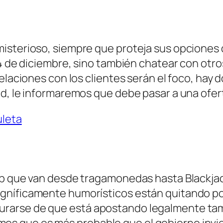
isterioso, siempre que proteja sus opciones d
24 de diciembre, sino también chatear con otr
elaciones con los clientes serán el foco, hay 
d, le informaremos que debe pasar a una ofer
uleta
web que van desde tragamonedas hasta Blackja
gníficamente humorísticos están quitando po
arse de que está apostando legalmente tamb