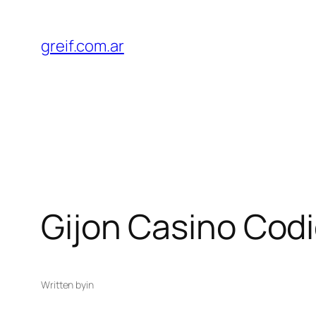
Skip
to
greif.com.ar
content
Gijon Casino Cod
Written by
in