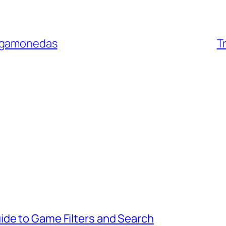
ragamonedas
T
ide to Game Filters and Search