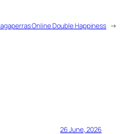
ragaperras Online Double Happiness
→
26 June, 2026