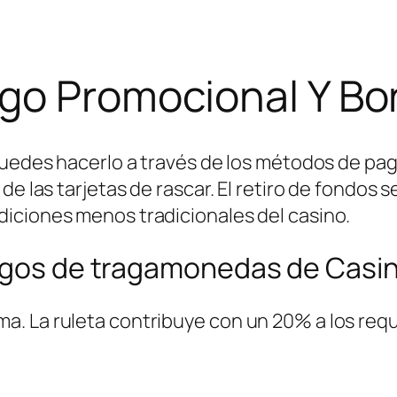
igo Promocional Y B
puedes hacerlo a través de los métodos de pag
e las tarjetas de rascar. El retiro de fondos s
iciones menos tradicionales del casino.
uegos de tragamonedas de Casin
. La ruleta contribuye con un 20% a los requ