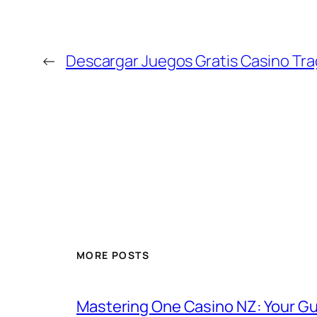
←
Descargar Juegos Gratis Casino T
MORE POSTS
Mastering One Casino NZ: Your Gu