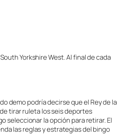
South Yorkshire West. Al final de cada
do demo podría decirse que el Rey de la
de tirar ruleta los seis deportes
 seleccionar la opción para retirar. El
da las reglas y estrategias del bingo