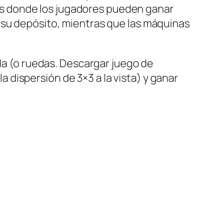
neos donde los jugadores pueden ganar
 su depósito, mientras que las máquinas
eda (o ruedas. Descargar juego de
dispersión de 3×3 a la vista) y ganar